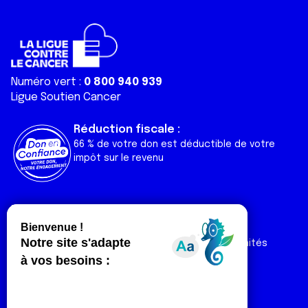
Numéro vert :
0 800 940 939
Ligue Soutien Cancer
Réduction fiscale :
66 % de votre don est déductible de votre
impôt sur le revenu
Liens utiles
Espaces
Nos actualités
Forum
Nos publications
Espace Ligue & comités
Contact
Espace chercheur
Devenir partenaire
Espace presse
Magazine Vivre
Intranet