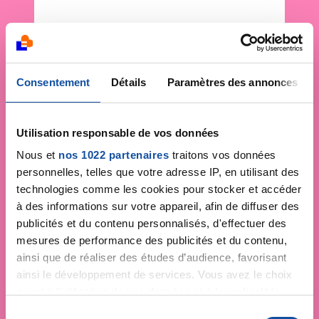
Consentement
Détails
Paramètres des annonces
Utilisation responsable de vos données
Nous et
nos 1022 partenaires
traitons vos données
personnelles, telles que votre adresse IP, en utilisant des
technologies comme les cookies pour stocker et accéder
à des informations sur votre appareil, afin de diffuser des
publicités et du contenu personnalisés, d'effectuer des
mesures de performance des publicités et du contenu,
ainsi que de réaliser des études d’audience, favorisant
ainsi le développement de services. Vous avez le choix
quant à l'utilisation de vos données et à leurs finalités.
Vous pouvez modifier ou retirer votre consentement à
S