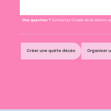
e
n
t
Une question ?
Contactez Coralie de la relation a
Créer une quête décès
Organiser u