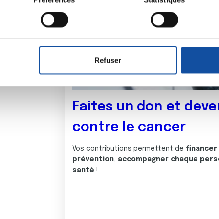
Préférences
Statistiques
eil en l'analysant activement pour en relever les caractéristique
aitement de vos données personnelles et définir vos préférences
er ou retirer votre consentement à tout moment à partir de la dé
Refuser
e personnaliser le contenu et les annonces, d'offrir des fonctio
rafic. Nous partageons également des informations sur l'utilisati
, de publicité et d'analyse, qui peuvent combiner celles-ci avec
Faites un don et deve
ils ont collectées lors de votre utilisation de leurs services.
contre le cancer
Vos contributions permettent de
financer
prévention
,
accompagner chaque pers
santé
!