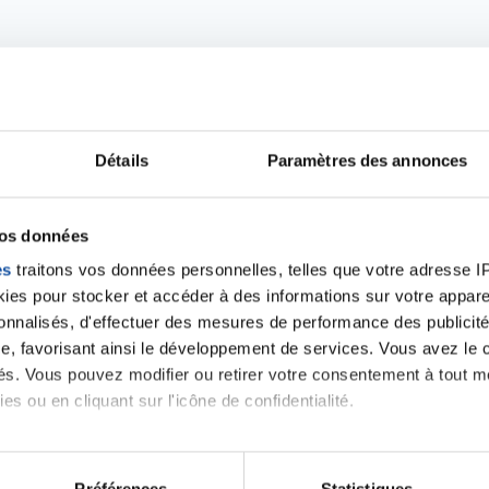
Détails
Paramètres des annonces
iens
la Ligue contre l
vos données
es
traitons vos données personnelles, telles que votre adresse IP,
es pour stocker et accéder à des informations sur votre appareil
sonnalisés, d'effectuer des mesures de performance des publicité
e, favorisant ainsi le développement de services. Vous avez le ch
ités. Vous pouvez modifier ou retirer votre consentement à tout 
es ou en cliquant sur l'icône de confidentialité.
imerions également :
tions sur votre localisation géographique qui peuvent être précis