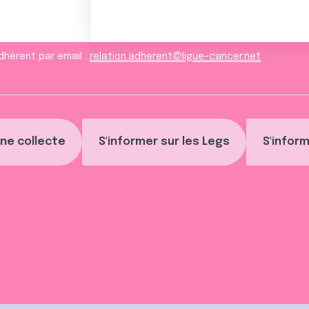
dhèrent par email :
relation.adherent@ligue-cancer.net
ne collecte
S'informer sur les Legs
S'inform