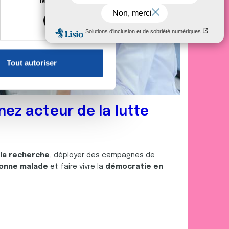
Marketing
s spécifiques (empreintes
, reportez-vous à la
section «
claration sur les cookies.
Tout autoriser
nnalités relatives aux médias
on de notre site avec nos
 d'autres informations que
nez acteur de la lutte
 la recherche
, déployer des campagnes de
onne malade
et faire vivre la
démocratie en