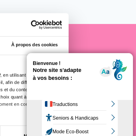
À propos des cookies
e cancer
 en utilisant des
, afin de diffuser des
s et du contenu, ainsi que de
oix quant à l'utilisation de
moment en consultant la
es à plusieurs mètres près