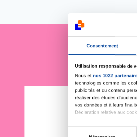
Consentement
Je sout
Utilisation responsable de 
Nous et
nos 1022 partenair
technologies comme les cooki
publicités et du contenu per
réaliser des études d’audienc
vos données et à leurs final
Déclaration relative aux cooki
Si vous le permettez, nous a
S
Collecter des informa