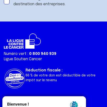
destination des entreprises.
Numéro vert :
0 800 940 939
Ligue Soutien Cancer
Réduction fiscale :
66 % de votre don est déductible de votre
impôt sur le revenu
Liens utiles
Espaces
Nos actualités
Forum