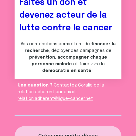
Faites un don et
devenez acteur de la
lutte contre le cancer
Vos contributions permettent de
financer la
recherche
, déployer des campagnes de
prévention
,
accompagner chaque
personne malade
et faire vivre la
démocratie en santé
!
Une question ?
Contactez Coralie de la
relation adhèrent par email :
relation.adherent@ligue-cancer.net