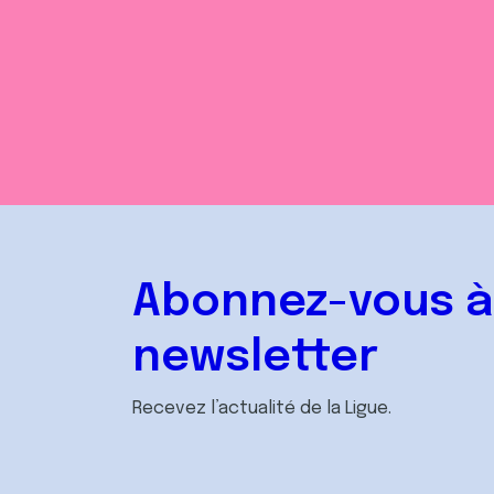
n
t
e
m
e
n
t
Abonnez-vous à
newsletter
Recevez l’actualité de la Ligue.