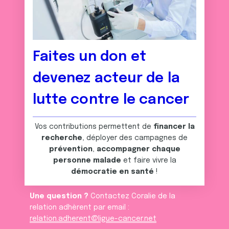
Faites un don et
devenez acteur de la
lutte contre le cancer
Vos contributions permettent de
financer la
recherche
, déployer des campagnes de
prévention
,
accompagner chaque
personne malade
et faire vivre la
démocratie en santé
!
Une question ?
Contactez Coralie de la
relation adhèrent par email :
relation.adherent@ligue-cancer.net