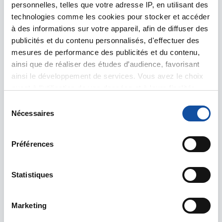
personnelles, telles que votre adresse IP, en utilisant des
technologies comme les cookies pour stocker et accéder
à des informations sur votre appareil, afin de diffuser des
publicités et du contenu personnalisés, d'effectuer des
mesures de performance des publicités et du contenu,
ainsi que de réaliser des études d’audience, favorisant
ainsi le développement de services. Vous avez le choix
quant à l'utilisation de vos données et à leurs finalités.
Vous pouvez modifier ou retirer votre consentement à
S
tout moment en consultant la Déclaration relative aux
Nécessaires
é
cookies ou en cliquant sur l'icône de confidentialité.
l
e
Préférences
Si vous le permettez, nous aimerions également :
c
Collecter des informations sur votre localisation
t
géographique qui peuvent être précises à plusieurs
i
Statistiques
Comment prendre
mètres près
o
soin de sa bouche
Identifier votre appareil en l'analysant activement
n
pendant les
Marketing
pour en relever les caractéristiques spécifiques
d
traitements ?
(empreintes digitales).