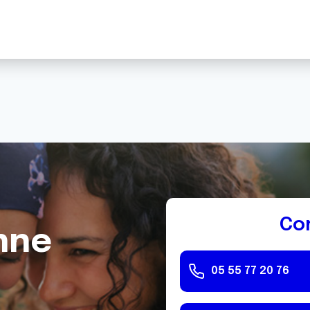
Co
nne
05 55 77 20 76