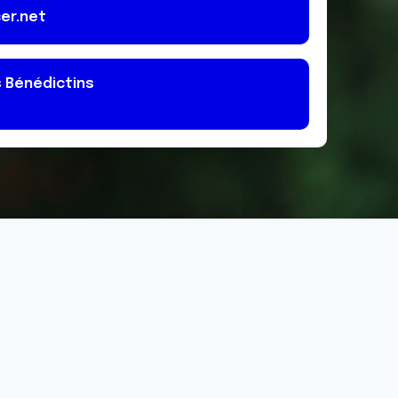
er.net
 Bénédictins