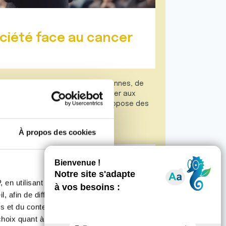
ociété face au cancer
st le témoin des réalités quotidiennes, de
tentes. Avec pour objectif de parer aux
 aux droits, elle s’investit et propose des
bles.
À propos des cookies
é face au cancer
 en utilisant des
, afin de diffuser des
s et du contenu, ainsi que de
oix quant à l'utilisation de