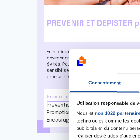
PREVENIR ET DEPISTER p
En modifiant certaines habitudes, notre m
environnements, il est estimé que 40% des
évités. Pour cette raison, la Ligue souhait
sensibiliser, pour donner à chacun les mei
prémunir d'un cancer.
Consentement
Promotion des dépistages
Utilisation responsable de 
Prévention du risque solaire
Promotion des dépistages et de la vac
Nous et
nos 1022 partenair
Encourager un mode de vie sain
technologies comme les cooki
publicités et du contenu per
réaliser des études d’audienc