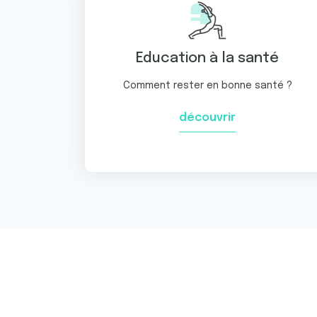
e
n
t
e
Education à la santé
m
Comment rester en bonne santé ?
e
n
découvrir
t