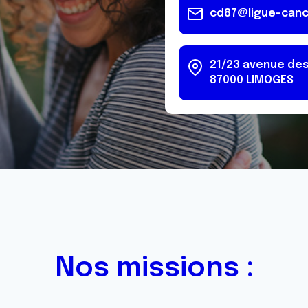
cd87@ligue-canc
21/23 avenue des
87000
LIMOGES
Nos missions :