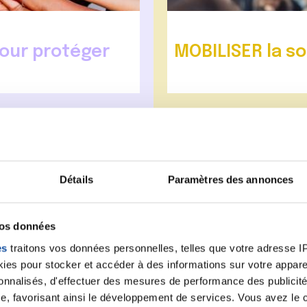
our protéger
MOBILISER la s
ode de vie ou nos
La Ligue contre le cancer e
 cancers pourraient être
vos difficultés et de vos at
e informer, éduquer et
carences en matière d’accès
lleures chances de se
pistes d’améliorations possi
Détails
Paramètres des annonces
Mobilisation de la sociét
vos données
cination
es
traitons vos données personnelles, telles que votre adresse IP,
es pour stocker et accéder à des informations sur votre appareil
sonnalisés, d'effectuer des mesures de performance des publicité
e, favorisant ainsi le développement de services. Vous avez le ch