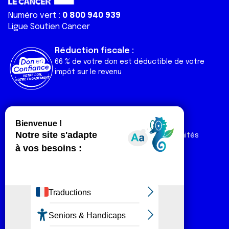
Numéro vert :
0 800 940 939
Ligue Soutien Cancer
Réduction fiscale :
66 % de votre don est déductible de votre
impôt sur le revenu
Liens utiles
Espaces
Nos actualités
Forum
Nos publications
Espace Ligue & comités
Contact
Espace chercheur
Devenir partenaire
Espace presse
Magazine Vivre
Intranet
Réseaux sociaux