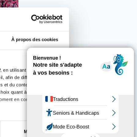
À propos des cookies
 en utilisant des
, afin de diffuser des
s et du contenu, ainsi que de
oix quant à l'utilisation de
moment en consultant la
es à plusieurs mètres près
Marketing