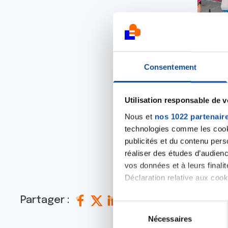
Consentement
Utilisation responsable de 
Nous et
nos 1022 partenair
technologies comme les cooki
publicités et du contenu per
réaliser des études d’audienc
vos données et à leurs final
Déclaration relative aux cooki
Partager :
Si vous le permettez, nous a
S
Collecter des informa
Nécessaires
é