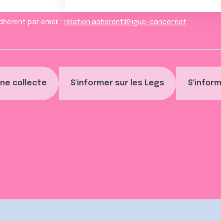
dhèrent par email :
relation.adherent@ligue-cancer.net
ne collecte
S'informer sur les Legs
S'inform