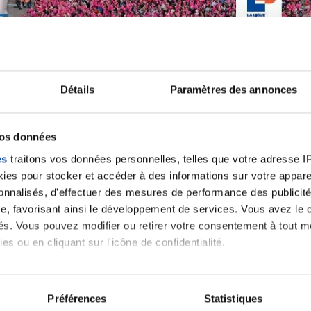
Détails
Paramètres des annonces
vos données
es
traitons vos données personnelles, telles que votre adresse IP,
es pour stocker et accéder à des informations sur votre appareil
sonnalisés, d'effectuer des mesures de performance des publicité
e, favorisant ainsi le développement de services. Vous avez le ch
ités. Vous pouvez modifier ou retirer votre consentement à tout 
es ou en cliquant sur l'icône de confidentialité.
imerions également :
tions sur votre localisation géographique qui peuvent être précis
Préférences
Statistiques