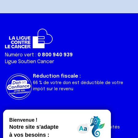
Numéro vert :
0 800 940 939
Ligue Soutien Cancer
Réduction fiscale :
66 % de votre don est déductible de votre
impôt sur le revenu
Liens utiles
Espaces
Nos actualités
Forum
Nos publications
Espace Ligue & comités
Contact
Espace chercheur