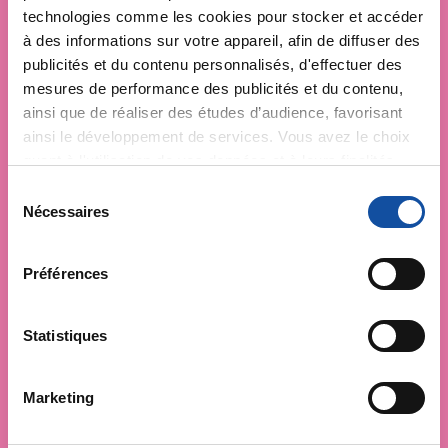
technologies comme les cookies pour stocker et accéder
à des informations sur votre appareil, afin de diffuser des
publicités et du contenu personnalisés, d'effectuer des
mesures de performance des publicités et du contenu,
ainsi que de réaliser des études d’audience, favorisant
ainsi le développement de services. Vous avez le choix
quant à l'utilisation de vos données et à leurs finalités.
Vous pouvez modifier ou retirer votre consentement à
S
tout moment en consultant la Déclaration relative aux
Nécessaires
é
cookies ou en cliquant sur l'icône de confidentialité.
l
e
Préférences
Si vous le permettez, nous aimerions également :
c
Collecter des informations sur votre localisation
t
géographique qui peuvent être précises à plusieurs
i
Statistiques
mètres près
o
Identifier votre appareil en l'analysant activement
n
Marketing
pour en relever les caractéristiques spécifiques
d
(empreintes digitales).
u