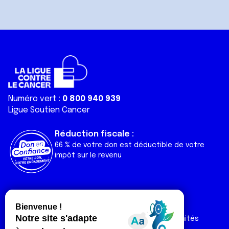
Numéro vert :
0 800 940 939
Ligue Soutien Cancer
Réduction fiscale :
66 % de votre don est déductible de votre
impôt sur le revenu
Liens utiles
Espaces
Nos actualités
Forum
Nos publications
Espace Ligue & comités