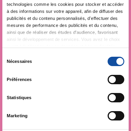
technologies comme les cookies pour stocker et accéder
à des informations sur votre appareil, afin de diffuser des
publicités et du contenu personnalisés, d'effectuer des
mesures de performance des publicités et du contenu,
ainsi que de réaliser des études d’audience, favorisant
ainsi le développement de services. Vous avez le choix
quant à l'utilisation de vos données et à leurs finalités.
Vous pouvez modifier ou retirer votre consentement à
S
tout moment en consultant la Déclaration relative aux
Nécessaires
é
cookies ou en cliquant sur l'icône de confidentialité.
l
e
Préférences
Si vous le permettez, nous aimerions également :
c
Collecter des informations sur votre localisation
t
géographique qui peuvent être précises à plusieurs
i
Statistiques
mètres près
o
Identifier votre appareil en l'analysant activement
n
Marketing
pour en relever les caractéristiques spécifiques
d
(empreintes digitales).
u