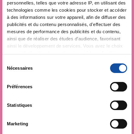
personnelles, telles que votre adresse IP, en utilisant des
technologies comme les cookies pour stocker et accéder
à des informations sur votre appareil, afin de diffuser des
publicités et du contenu personnalisés, d'effectuer des
mesures de performance des publicités et du contenu,
ainsi que de réaliser des études d’audience, favorisant
ainsi le développement de services. Vous avez le choix
quant à l'utilisation de vos données et à leurs finalités.
Vous pouvez modifier ou retirer votre consentement à
S
tout moment en consultant la Déclaration relative aux
Nécessaires
é
cookies ou en cliquant sur l'icône de confidentialité.
l
e
Préférences
Si vous le permettez, nous aimerions également :
c
Collecter des informations sur votre localisation
t
géographique qui peuvent être précises à plusieurs
i
Statistiques
mètres près
o
Identifier votre appareil en l'analysant activement
n
Marketing
pour en relever les caractéristiques spécifiques
d
(empreintes digitales).
u