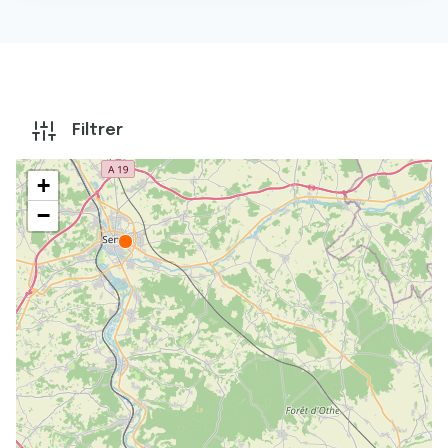
Filtrer
+
−