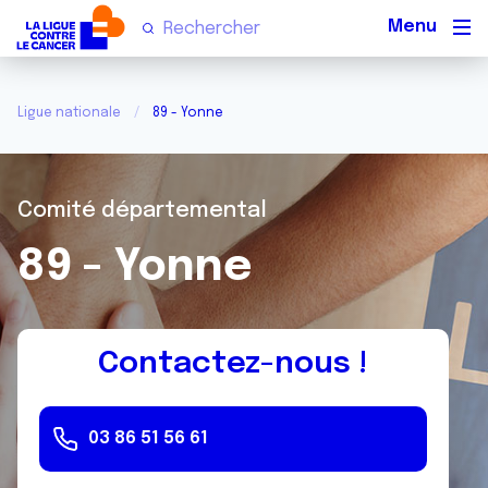
Men
Ligue nationale
89 - Yonne
Comité départemental
89 - Yonne
Contactez-nous !
03 86 51 56 61