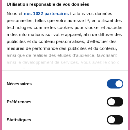
Je soutiens
La Ligue
Utilisation responsable de vos données
contre le cancer
Nous et
nos 1022 partenaires
traitons vos données
personnelles, telles que votre adresse IP, en utilisant des
technologies comme les cookies pour stocker et accéder
à des informations sur votre appareil, afin de diffuser des
publicités et du contenu personnalisés, d'effectuer des
mesures de performance des publicités et du contenu,
ainsi que de réaliser des études d’audience, favorisant
ainsi le développement de services. Vous avez le choix
quant à l'utilisation de vos données et à leurs finalités.
Vous pouvez modifier ou retirer votre consentement à
S
tout moment en consultant la Déclaration relative aux
Nécessaires
é
cookies ou en cliquant sur l'icône de confidentialité.
l
e
Préférences
Si vous le permettez, nous aimerions également :
c
Collecter des informations sur votre localisation
t
géographique qui peuvent être précises à plusieurs
i
Statistiques
mètres près
o