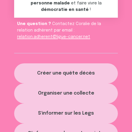
personne malade
et faire vivre la
démocratie en santé
!
Une question ?
Contactez Coralie de la
relation adhèrent par email :
relation.adherent@ligue-cancer.net
Créer une quête décès
Organiser une collecte
S'informer sur les Legs