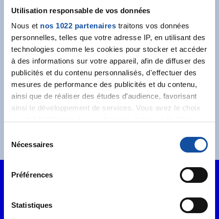
Recevez l’actualité de la Ligue.
Utilisation responsable de vos données
Nous et
nos 1022 partenaires
traitons vos données
personnelles, telles que votre adresse IP, en utilisant des
technologies comme les cookies pour stocker et accéder
à des informations sur votre appareil, afin de diffuser des
publicités et du contenu personnalisés, d'effectuer des
J'accepte les
conditions générales
et souhaite
mesures de performance des publicités et du contenu,
m'abonner.
ainsi que de réaliser des études d’audience, favorisant
ainsi le développement de services. Vous avez le choix
Je souhaite également recevoir l'actualité à
quant à l'utilisation de vos données et à leurs finalités.
destination des entreprises.
Vous pouvez modifier ou retirer votre consentement à
S
tout moment en consultant la Déclaration relative aux
Nécessaires
é
cookies ou en cliquant sur l'icône de confidentialité.
l
e
Préférences
Si vous le permettez, nous aimerions également :
c
Collecter des informations sur votre localisation
t
géographique qui peuvent être précises à plusieurs
i
Statistiques
mètres près
o