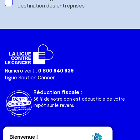
destination des entreprises.
Numéro vert :
0 800 940 939
Ligue Soutien Cancer
Réduction fiscale :
66 % de votre don est déductible de votre
impôt sur le revenu
Liens utiles
Espaces
Nos actualités
Forum