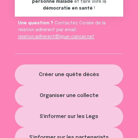
personne malade
et faire vivre la
démocratie en santé
!
Une question ?
Contactez Coralie de la
relation adhèrent par email :
relation.adherent@ligue-cancer.net
Créer une quête décès
Organiser une collecte
S'informer sur les Legs
S'informer sur les partenariats