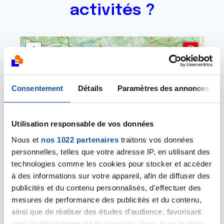
activités ?
+
−
Consentement
Détails
Paramètres des annonces
Utilisation responsable de vos données
Nous et
nos 1022 partenaires
traitons vos données
personnelles, telles que votre adresse IP, en utilisant des
technologies comme les cookies pour stocker et accéder
à des informations sur votre appareil, afin de diffuser des
Leaflet | ©
OpenStreetMap
contributors
publicités et du contenu personnalisés, d'effectuer des
mesures de performance des publicités et du contenu,
BELFORT - Comité départemental
ainsi que de réaliser des études d’audience, favorisant
25 Grand'Rue
ainsi le développement de services. Vous avez le choix