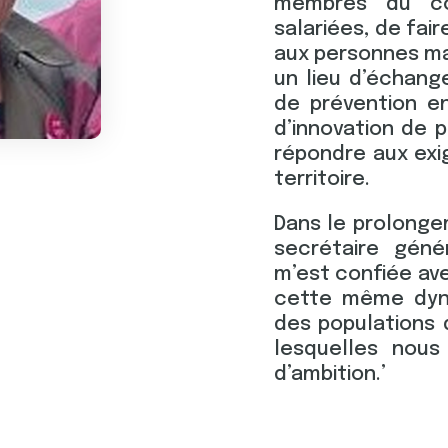
membres du con
salariées, de fai
aux personnes ma
un lieu d’échang
de prévention en
d’innovation de p
répondre aux exi
territoire.
Dans le prolong
secrétaire géné
m’est confiée ave
cette même dyn
des populations 
lesquelles nou
d’ambition.