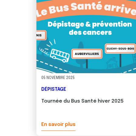
e
n
t
e
m
e
n
t
05 NOVEMBRE 2025
DÉPISTAGE
Tournée du Bus Santé hiver 2025
En savoir plus