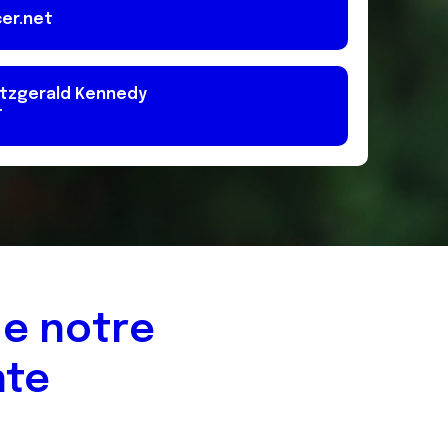
er.net
itzgerald Kennedy
T
de notre
nte