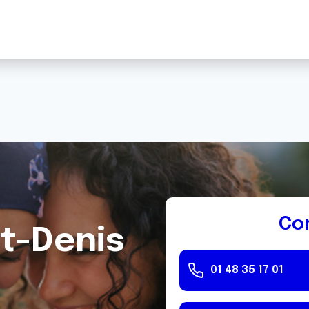
Co
nt-Denis
01 48 35 17 01