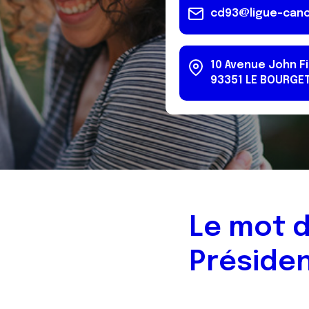
cd93@ligue-canc
10 Avenue John F
93351
LE BOURGE
Le mot 
Préside