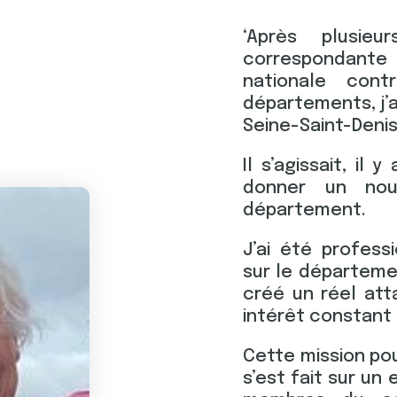
Après plusie
correspondant
nationale cont
départements, j’
Seine-Saint-Denis
Il s’agissait, il
donner un no
département.
J’ai été profes
sur le départeme
créé un réel at
intérêt constant
Cette mission po
s’est fait sur u