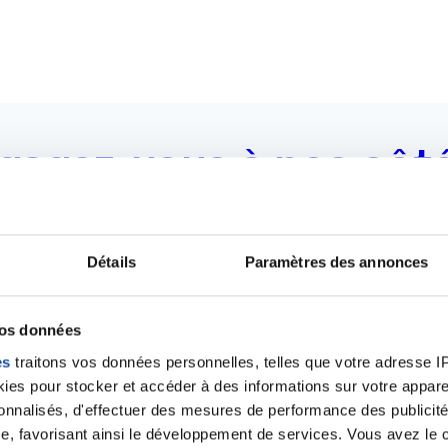
gagez-vous à nos côté
Bénévolat, offre d'emploi, service civique, stage.
 besoins du comité et engagez-vous auprès de notre équ
Détails
Paramètres des annonces
Découvrir
vos données
es
traitons vos données personnelles, telles que votre adresse IP,
es pour stocker et accéder à des informations sur votre appareil
sonnalisés, d'effectuer des mesures de performance des publicité
e, favorisant ainsi le développement de services. Vous avez le ch