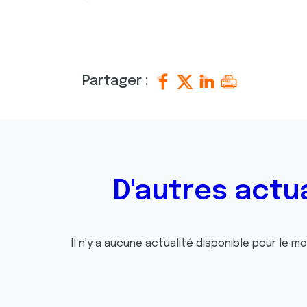
e
n
t
e
m
Partager :
e
n
t
D'autres actu
Il n'y a aucune actualité disponible pour le m