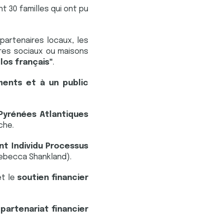
nt 30 familles qui ont pu
partenaires locaux, les
tres sociaux ou maisons
los français"
.
ents et à un public
Pyrénées Atlantiques
che.
t Individu Processus
ebecca Shankland).
et le
soutien financier
partenariat financier