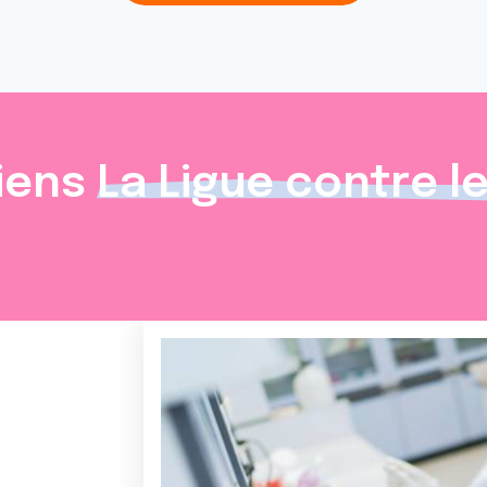
iens
La Ligue contre l