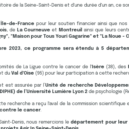
toire de la Seine-Saint-Denis et d'une durée d'un an, ce so
 Île-de-France
pour leur soutien financier ainsi que nos 
ois
, de
La Courneuve
et
Montreuil
ainsi que leurs cen
ny", "Maison pour Tous Youri Gagarine" et "La Noue - C
bre 2023, ce programme sera étendu à 5 départem
mités de La Ligue contre le cancer de l'
Isère
(38), des
et du
Val d'Oise
(95) pour leur participation à cette recher
et est assurée par l’
Unité de recherche Développemen
IPHE) de l’Université Lumière Lyon 2
de psychologie (R
te recherche a reçu l'aval de la commission scientifique 
 contre le cancer
.
-Saint-Denis, nous remercions le
département pour leur 
 projets Agir In Seine-Saint-Denis
.