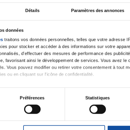
Détails
Paramètres des annonces
vos données
es
traitons vos données personnelles, telles que votre adresse IP,
es pour stocker et accéder à des informations sur votre appareil
https://www.ville-sevran.fr/
sonnalisés, d'effectuer des mesures de performance des publicité
e, favorisant ainsi le développement de services. Vous avez le ch
ités. Vous pouvez modifier ou retirer votre consentement à tout 
es ou en cliquant sur l'icône de confidentialité.
 notre
imerions également :
tions sur votre localisation géographique qui peuvent être précis
Préférences
Statistiques
eil en l'analysant activement pour en relever les caractéristique
J'accepte le
aitement de vos données personnelles et définir vos préférences
m'abonner.
er ou retirer votre consentement à tout moment à partir de la dé