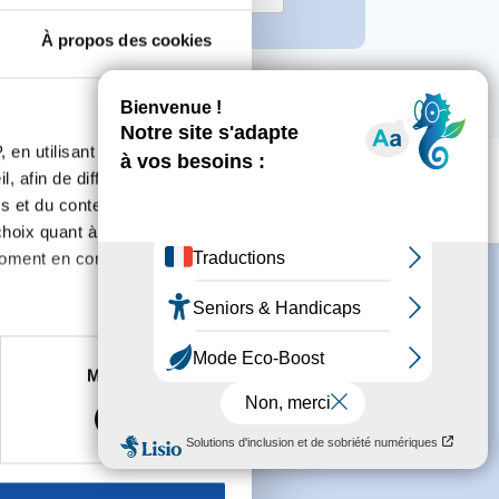
À propos des cookies
 en utilisant des
, afin de diffuser des
s et du contenu, ainsi que de
oix quant à l'utilisation de
moment en consultant la
es à plusieurs mètres près
Marketing
s spécifiques (empreintes
s
conditions générales
et souhaite
, reportez-vous à la
section «
claration sur les cookies.