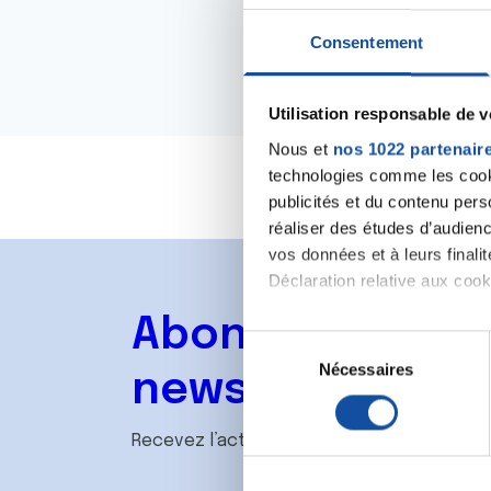
Consentement
Utilisation responsable de 
Nous et
nos 1022 partenair
technologies comme les cooki
publicités et du contenu per
réaliser des études d’audienc
vos données et à leurs final
Déclaration relative aux cooki
Abonnez-vous à
Si vous le permettez, nous a
S
Collecter des informa
Nécessaires
é
newsletter
Identifier votre appar
l
digitales).
e
Recevez l’actualité de la Ligue.
Pour en savoir plus sur le tr
c
Détails »
. Vous pouvez modifi
t