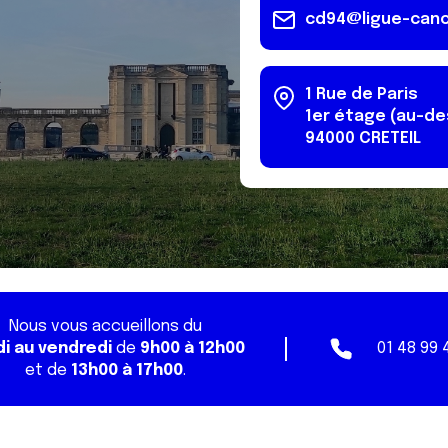
cd94@ligue-canc
1 Rue de Paris
1er étage (au-de
94000
CRETEIL
Nous vous accueillons du
di au vendredi
de
9h00 à 12h00
01 48 99 
et de
13h00 à 17h00
.