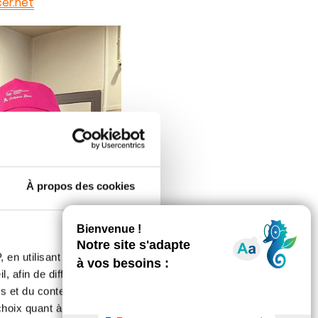
er.net
À propos des cookies
 en utilisant des
, afin de diffuser des
s et du contenu, ainsi que de
oix quant à l'utilisation de