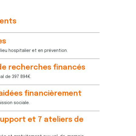
ents
es
lieu hospitalier et en prévention.
de recherches financés
al de 397 894€.
 aidées financièrement
ssion sociale.
support et
7
ateliers de
2
9