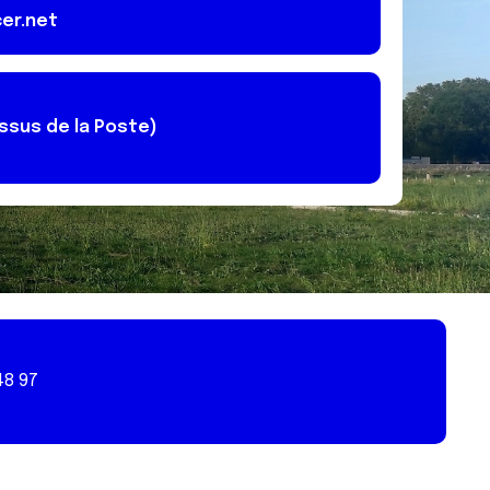
er.net
ssus de la Poste)
48 97