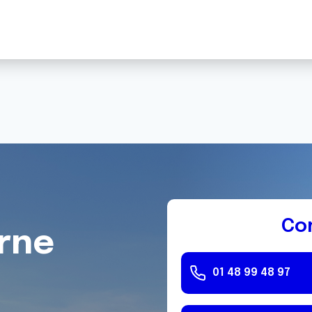
Co
rne
01 48 99 48 97