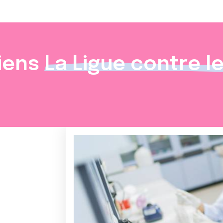
iens
La Ligue contre l