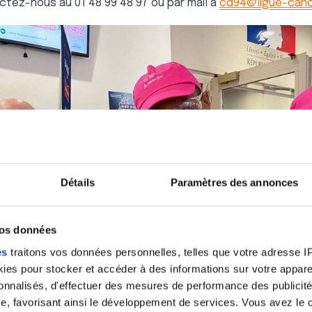
tez-nous au 01 48 99 48 97 ou par mail à
cd94@ligue-canc
9
5
7
8
5
4
1
1
8
0
0
0
0
0
0
0
0
0
Détails
Paramètres des annonces
vos données
es
traitons vos données personnelles, telles que votre adresse IP,
es pour stocker et accéder à des informations sur votre appareil
sonnalisés, d'effectuer des mesures de performance des publicité
e, favorisant ainsi le développement de services. Vous avez le ch