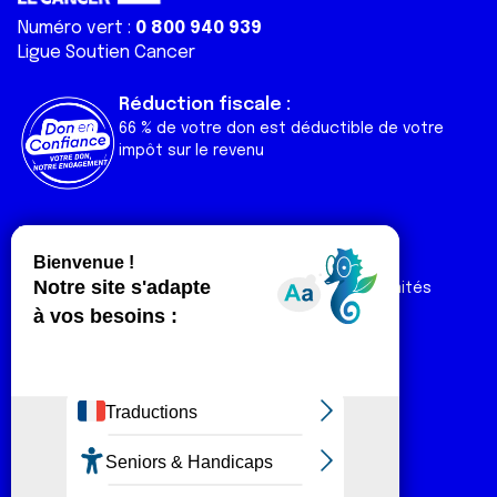
Numéro vert :
0 800 940 939
Ligue Soutien Cancer
Réduction fiscale :
66 % de votre don est déductible de votre
impôt sur le revenu
Liens utiles
Espaces
Nos actualités
Forum
Nos publications
Espace Ligue & comités
Contact
Espace chercheur
Devenir partenaire
Espace presse
Magazine Vivre
Intranet
Réseaux sociaux