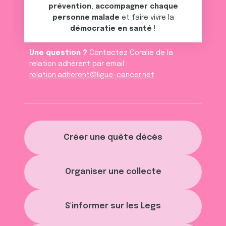
prévention
,
accompagner chaque
personne malade
et faire vivre la
démocratie en santé
!
Une question ?
Contactez Coralie de la
relation adhèrent par email :
relation.adherent@ligue-cancer.net
Créer une quête décès
Organiser une collecte
S'informer sur les Legs