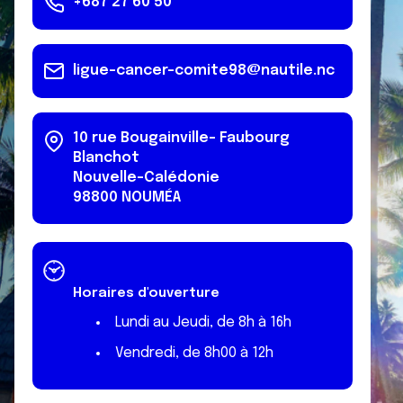
+687 27 60 50
ligue-cancer-comite98@nautile.nc
10 rue Bougainville- Faubourg
Blanchot
Nouvelle-Calédonie
98800
NOUMÉA
Horaires d'ouverture
Lundi au Jeudi, de 8h à 16h
Vendredi, de 8h00 à 12h