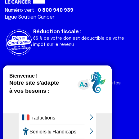
Numéro vert :
0 800 940 939
Ligue Soutien Cancer
Réduction fiscale :
66 % de votre don est déductible de votre
impôt sur le revenu
Liens utiles
Espaces
Nos actualités
Forum
Nos publications
Espace Ligue & comités
Contact
Espace chercheur
Devenir partenaire
Espace presse
Magazine Vivre
Intranet
Réseaux sociaux