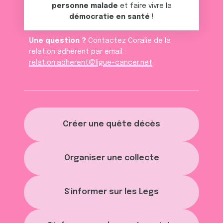
personne malade
et faire vivre la
démocratie en santé
!
Une question ?
Contactez Coralie de la
relation adhèrent par email :
relation.adherent@ligue-cancer.net
Créer une quête décès
Organiser une collecte
S'informer sur les Legs