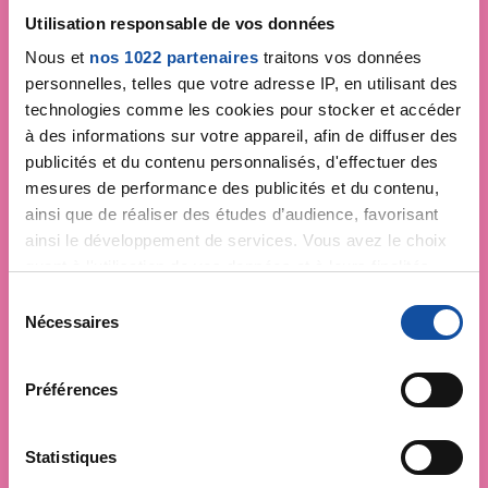
Utilisation responsable de vos données
Nous et
nos 1022 partenaires
traitons vos données
personnelles, telles que votre adresse IP, en utilisant des
technologies comme les cookies pour stocker et accéder
à des informations sur votre appareil, afin de diffuser des
publicités et du contenu personnalisés, d'effectuer des
mesures de performance des publicités et du contenu,
ainsi que de réaliser des études d’audience, favorisant
ainsi le développement de services. Vous avez le choix
quant à l'utilisation de vos données et à leurs finalités.
Faites un don et
Vous pouvez modifier ou retirer votre consentement à
S
tout moment en consultant la Déclaration relative aux
Nécessaires
é
devenez acteur de la
cookies ou en cliquant sur l'icône de confidentialité.
l
e
lutte contre le cancer
Préférences
Si vous le permettez, nous aimerions également :
c
Collecter des informations sur votre localisation
t
Vos contributions permettent de
financer la
géographique qui peuvent être précises à plusieurs
i
Statistiques
recherche
, déployer des campagnes de
mètres près
o