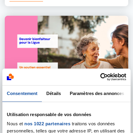
Consentement
Détails
Paramètres des annonces
30 JUILLET 2026
LIGUE
Utilisation responsable de vos données
Tout ce qu'il faut savoir sur les libéralités à la
Nous et
nos 1022 partenaires
traitons vos données
Ligue !
personnelles, telles que votre adresse IP, en utilisant des