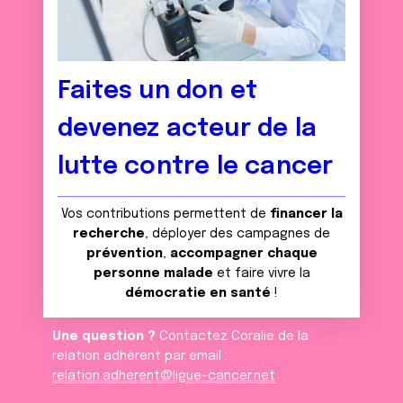
Faites un don et
devenez acteur de la
lutte contre le cancer
Vos contributions permettent de
financer la
recherche
, déployer des campagnes de
prévention
,
accompagner chaque
personne malade
et faire vivre la
démocratie en santé
!
Une question ?
Contactez Coralie de la
relation adhèrent par email :
relation.adherent@ligue-cancer.net