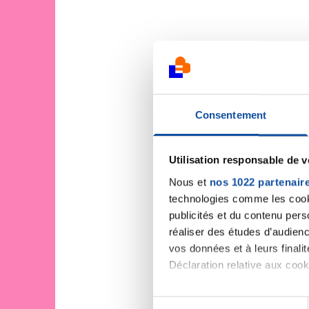
Consentement
Utilisation responsable de 
Nous et
nos 1022 partenair
technologies comme les cooki
publicités et du contenu per
réaliser des études d’audienc
vos données et à leurs final
Déclaration relative aux cooki
Si vous le permettez, nous a
S