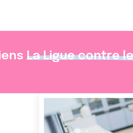
iens
La Ligue contre l