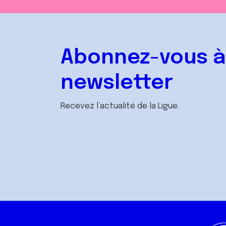
m
e
n
t
Abonnez-vous à
newsletter
Recevez l’actualité de la Ligue.