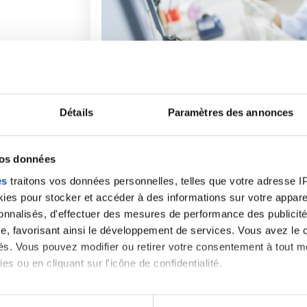
Détails
Paramètres des annonces
vos données
Faites un don et deve
es
traitons vos données personnelles, telles que votre adresse IP,
es pour stocker et accéder à des informations sur votre appareil
contre le cancer
sonnalisés, d'effectuer des mesures de performance des publicité
e, favorisant ainsi le développement de services. Vous avez le ch
Vos contributions permettent de
financer
ités. Vous pouvez modifier ou retirer votre consentement à tout 
prévention
,
accompagner chaque pers
santé
!
es ou en cliquant sur l'icône de confidentialité.
imerions également :