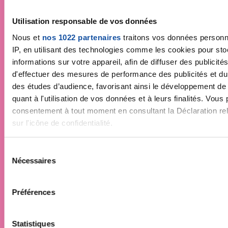
Utilisation responsable de vos données
Nous et
nos 1022 partenaires
traitons vos données personne
IP, en utilisant des technologies comme les cookies pour st
informations sur votre appareil, afin de diffuser des publicit
d'effectuer des mesures de performance des publicités et du 
des études d’audience, favorisant ainsi le développement de
quant à l'utilisation de vos données et à leurs finalités. Vous
consentement à tout moment en consultant la Déclaration rel
sur l'icône de confidentialité.
Si vous le permettez, nous aimerions également :
S
Nécessaires
Collecter des informations sur votre localisation géo
é
précises à plusieurs mètres près
l
Identifier votre appareil en l'analysant activement pou
e
Faites un don et
Préférences
spécifiques (empreintes digitales).
c
t
Pour en savoir plus sur le traitement de vos données personne
devenez acteur de la
i
Statistiques
préférences, reportez-vous à la
section « Détails »
. Vous po