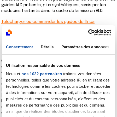
guides ALD patients, plus synthétiques, remis par les
médecins traitants dans le cadre de la mise en ALD.
Télécharger ou commander les guides de l'Inca
La ligne téléphonique 0 805
123 124
Consentement
Détails
Paramètres des annonces
Ouverte depuis 2004, Cancer info est une ligne
Utilisation responsable de vos données
d’information et d’écoute joignable au 0805 123 124 (prix
d’un appel local), du lundi au vendredi de 9 h à 19 h. Elle
Nous et
nos 1022 partenaires
traitons vos données
est organisée en deux niveaux : un niveau 1 d’information
personnelles, telles que votre adresse IP, en utilisant des
et d’orientation animé par des répondants formés à
technologies comme les cookies pour stocker et accéder
l’information sur les cancers et un niveau 2 consacré à
à des informations sur votre appareil, afin de diffuser des
l’écoute, animé par une équipe de psychologues de la
publicités et du contenu personnalisés, d'effectuer des
Ligue nationale contre le cancer. Outre les outils (bases
mesures de performance des publicités et du contenu,
de connaissances, sélections de ressources validées)
ainsi que de réaliser des études d’audience, favorisant
dont elle dispose déjà, l’équipe des répondants du