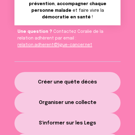
prévention
,
accompagner chaque
personne malade
et faire vivre la
démocratie en santé
!
Une question ?
Contactez Coralie de la
relation adhèrent par email :
relation.adherent@ligue-cancer.net
Créer une quête décès
Organiser une collecte
S'informer sur les Legs