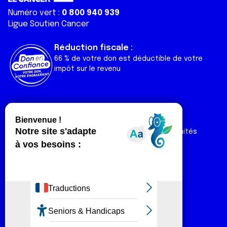
Numéro vert :
0 800 940 939
Ligue Soutien Cancer
Réduction fiscale :
66 % de votre don est déductible de votre
impôt sur le revenu
Liens utiles
Espaces
Nos actualités
Forum
Nos publications
Espace Ligue & comités
Contact
Espace chercheur
Devenir partenaire
Espace presse
Magazine Vivre
Intranet
Réseaux sociaux