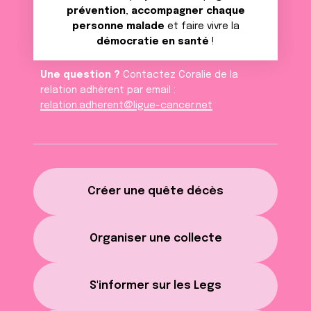
prévention
,
accompagner chaque
personne malade
et faire vivre la
démocratie en santé
!
Une question ?
Contactez Coralie de la
relation adhèrent par email :
relation.adherent@ligue-cancer.net
Créer une quête décès
Organiser une collecte
S'informer sur les Legs