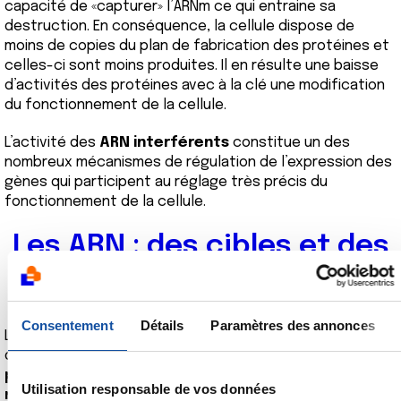
capacité de «capturer» l’ARNm ce qui entraine sa
destruction. En conséquence, la cellule dispose de
moins de copies du plan de fabrication des protéines et
celles-ci sont moins produites. Il en résulte une baisse
d’activités des protéines avec à la clé une modification
du fonctionnement de la cellule.
L’activité des
ARN interférents
constitue un des
nombreux mécanismes de régulation de l’expression des
gènes qui participent au réglage très précis du
fonctionnement de la cellule.
Les ARN : des cibles et des
médicaments
Consentement
Détails
Paramètres des annonces
La multiplicité des rôles joués par les différents types
d’ARN de la cellule font de ces molécules
des cibles
potentielles pour le développement de
Utilisation responsable de vos données
médicaments
pouvant moduler des activités cellulaires