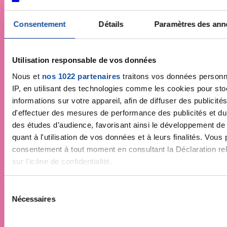
Consentement
Détails
Paramètres des an
Utilisation responsable de vos données
Nous et
nos 1022 partenaires
traitons vos données personne
IP, en utilisant des technologies comme les cookies pour st
informations sur votre appareil, afin de diffuser des publicit
Faites un don et
d'effectuer des mesures de performance des publicités et du 
des études d’audience, favorisant ainsi le développement de
devenez acteur de la
quant à l'utilisation de vos données et à leurs finalités. Vous
consentement à tout moment en consultant la Déclaration rel
lutte contre le cancer
sur l'icône de confidentialité.
Vos contributions permettent de
financer la
Si vous le permettez, nous aimerions également :
S
recherche
, déployer des campagnes de
Nécessaires
Collecter des informations sur votre localisation géo
é
prévention
,
accompagner chaque
précises à plusieurs mètres près
l
personne malade
et faire vivre la
Identifier votre appareil en l'analysant activement pou
e
démocratie en santé
!