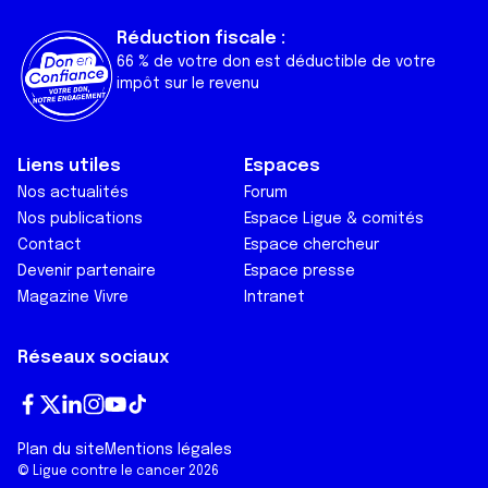
Réduction fiscale :
66 % de votre don est déductible de votre
impôt sur le revenu
Liens utiles
Espaces
Nos actualités
Forum
Nos publications
Espace Ligue & comités
Contact
Espace chercheur
Devenir partenaire
Espace presse
Magazine Vivre
Intranet
Réseaux sociaux
Fa
T
Lin
In
Yo
Tik
Plan du site
Mentions légales
ce
wi
ke
st
ut
To
© Ligue contre le cancer 2026
bo
tt
dI
ag
ub
k