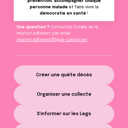
prévention
,
accompagner chaque
personne malade
et faire vivre la
démocratie en santé
!
Une question ?
Contactez Coralie de la
relation adhèrent par email :
relation.adherent@ligue-cancer.net
Créer une quête décès
Organiser une collecte
S'informer sur les Legs