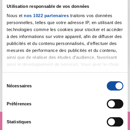
Utilisation responsable de vos données
Publications scientifiques 2021 de
Nous et
nos 1022 partenaires
traitons vos données
l’étude E3N relatifs au cancer
personnelles, telles que votre adresse IP, en utilisant des
pdf - 153.56 Ko
technologies comme les cookies pour stocker et accéder
à des informations sur votre appareil, afin de diffuser des
publicités et du contenu personnalisés, d'effectuer des
Projets de recherche "Prévention"
mesures de performance des publicités et du contenu,
soutenus en 2021
ainsi que de réaliser des études d’audience, favorisant
pdf - 149.47 Ko
ainsi le développement de services. Vous avez le choix
quant à l'utilisation de vos données et à leurs finalités.
Vous pouvez modifier ou retirer votre consentement à
S
tout moment en consultant la Déclaration relative aux
Nécessaires
é
cookies ou en cliquant sur l'icône de confidentialité.
l
Partager :
e
Préférences
Si vous le permettez, nous aimerions également :
c
Collecter des informations sur votre localisation
t
géographique qui peuvent être précises à plusieurs
i
Statistiques
mètres près
o