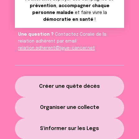
prévention
,
accompagner chaque
personne malade
et faire vivre la
démocratie en santé
!
Une question ?
Contactez Coralie de la
relation adhèrent par email :
relation.adherent@ligue-cancer.net
Créer une quête décès
Organiser une collecte
S'informer sur les Legs