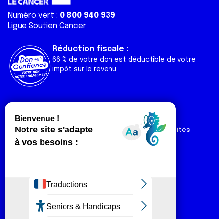
Numéro vert :
0 800 940 939
Ligue Soutien Cancer
Réduction fiscale :
66 % de votre don est déductible de votre
impôt sur le revenu
Liens utiles
Espaces
Nos actualités
Forum
Nos publications
Espace Ligue & comités
Contact
Espace chercheur
Devenir partenaire
Espace presse
Magazine Vivre
Intranet
Réseaux sociaux