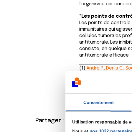
l’organisme car cancér
*Les points de contrô
Les points de contrôle
immunitaires qui agiss
cellules tumorales pro
antitumorale. Les inhib
consiste, en quelque so
antitumorale efficace.
(1)
André P., Denis C., So
(2)
Van Hall T., André P.,
Consentement
Partager :
Utilisation responsable de 
Nous et
nos 1022 partenair