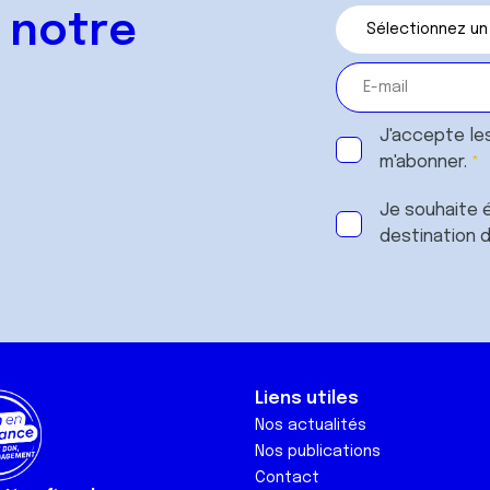
 notre
J'accepte le
m'abonner.
Je souhaite é
destination 
Liens utiles
Nos actualités
Nos publications
Contact