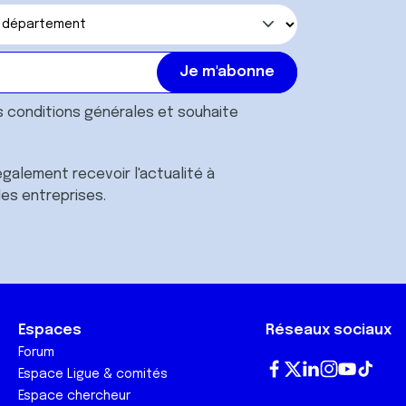
s
conditions générales
et souhaite
galement recevoir l'actualité à
des entreprises.
Espaces
Réseaux sociaux
Forum
Espace Ligue & comités
Fa
T
Lin
In
Yo
Tik
Espace chercheur