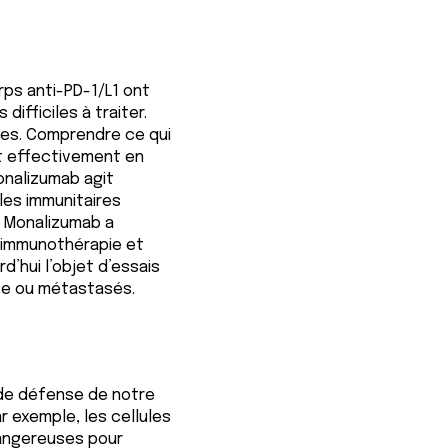
rps anti-PD-1/L1 ont
ifficiles à traiter.
des. Comprendre ce qui
nt effectivement en
onalizumab agit
les immunitaires
le Monalizumab a
 (immunothérapie et
’hui l’objet d’essais
te ou métastasés.
 de défense de notre
exemple, les cellules
dangereuses pour