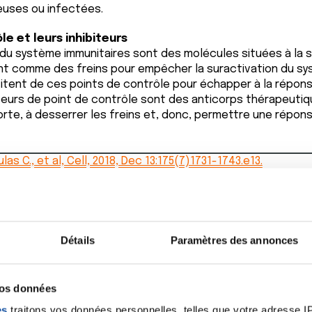
euses ou infectées.
le et leurs inhibiteurs
 du système immunitaires sont des molécules situées à la s
ent comme des freins pour empêcher la suractivation du sy
fitent de ces points de contrôle pour échapper à la répons
iteurs de point de contrôle sont des anticorps thérapeutiqu
rte, à desserrer les freins et, donc, permettre une répon
ulas C., et al, Cell, 2018, Dec 13:175(7)1731-1743.e13.
 Horowitz A., et al, J Immunother Cancer, 2019, Oct 17;7(1):263
Détails
Paramètres des annonces
vos données
es
traitons vos données personnelles, telles que votre adresse IP,