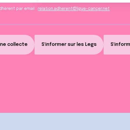
dhèrent par email :
relation.adherent@ligue-cancer.net
ne collecte
S'informer sur les Legs
S'inform