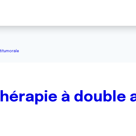
titumorale
érapie à double a