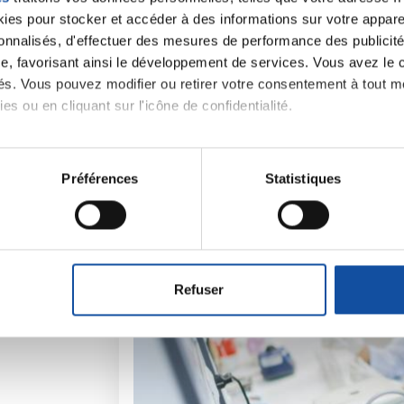
es pour stocker et accéder à des informations sur votre appareil
sonnalisés, d'effectuer des mesures de performance des publicité
e, favorisant ainsi le développement de services. Vous avez le ch
iens
La Ligue contre l
ités. Vous pouvez modifier ou retirer votre consentement à tout 
es ou en cliquant sur l'icône de confidentialité.
imerions également :
tions sur votre localisation géographique qui peuvent être précis
Préférences
Statistiques
eil en l'analysant activement pour en relever les caractéristique
aitement de vos données personnelles et définir vos préférences
er ou retirer votre consentement à tout moment à partir de la dé
Refuser
e personnaliser le contenu et les annonces, d'offrir des fonctio
rafic. Nous partageons également des informations sur l'utilisati
, de publicité et d'analyse, qui peuvent combiner celles-ci avec
ils ont collectées lors de votre utilisation de leurs services.