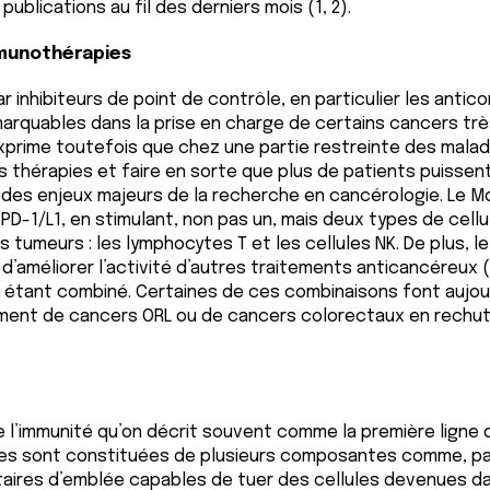
 publications au fil des derniers mois (1, 2).
mmunothérapies
 inhibiteurs de point de contrôle, en particulier les antico
rquables dans la prise en charge de certains cancers très d
exprime toutefois que chez une partie restreinte des mala
ces thérapies et faire en sorte que plus de patients puisse
 des enjeux majeurs de la recherche en cancérologie. Le M
D-1/L1, en stimulant, non pas un, mais deux types de cellu
s tumeurs : les lymphocytes T et les cellules NK. De plus, 
d’améliorer l’activité d’autres traitements anticancéreux
r étant combiné. Certaines de ces combinaisons font aujourd
tement de cancers ORL ou de cancers colorectaux en rechu
 l’immunité qu’on décrit souvent comme la première ligne
s sont constituées de plusieurs composantes comme, par 
itaires d’emblée capables de tuer des cellules devenues 