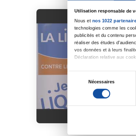
Utilisation responsable de 
Nous et
nos 1022 partenair
technologies comme les cooki
publicités et du contenu per
réaliser des études d’audienc
vos données et à leurs final
Déclaration relative aux cooki
Si vous le permettez, nous a
S
Collecter des informa
Nécessaires
é
Identifier votre appar
l
digitales).
e
Pour en savoir plus sur le tr
c
Détails »
. Vous pouvez modifi
t
i
Les cookies nous permettent d
o
sociaux et d'analyser notre t
n