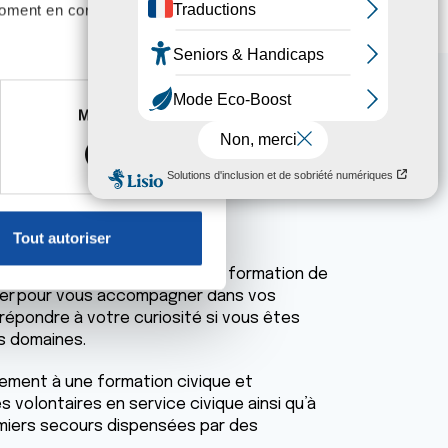
moment en consultant la
es à plusieurs mètres près
Marketing
s spécifiques (empreintes
, reportez-vous à la
section «
ages
claration sur les cookies.
Tout autoriser
nnalités relatives aux médias
té d’être formé par l’école de formation de
on de notre site avec nos
ncer pour vous accompagner dans vos
 d'autres informations que
 répondre à votre curiosité si vous êtes
s domaines.
ement à une formation civique et
 volontaires en service civique ainsi qu’à
miers secours dispensées par des