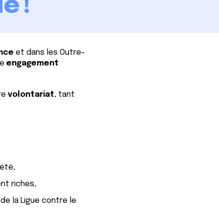
e !
ance
et dans les Outre-
re
engagement
re
volontariat
, tant
été,
nt riches,
e la Ligue contre le