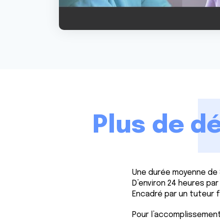
e
n
t
e
m
e
n
t
Plus de dé
Une durée moyenne de 
D’environ 24 heures par
Encadré par un tuteur f
Pour l’accomplissemen