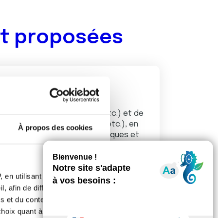
nt proposées
ntion
limentation, environnement, etc.) et de
 (Octobre rose, Mars bleu, etc.), en
À propos des cookies
évention (création d’outils ludiques et
 en utilisant des
, afin de diffuser des
s et du contenu, ainsi que de
oix quant à l'utilisation de