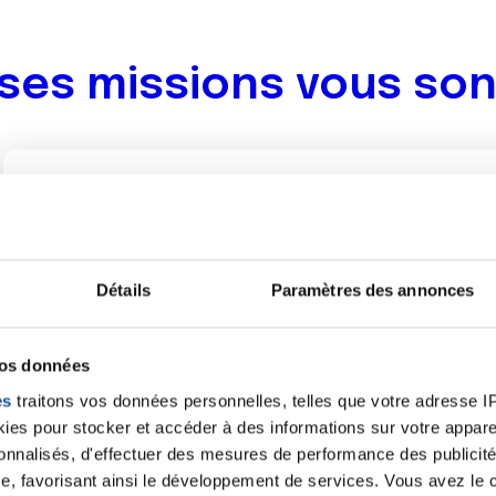
es missions vous so
Animer des actions de préve
Participer aux actions de prévention (tabac, alcool, a
promotion au dépistage lors des campagnes nationales
Détails
Paramètres des annonces
milieu scolaire, construire des projets autour de la pr
pédagogiques).
vos données
es
traitons vos données personnelles, telles que votre adresse IP,
es pour stocker et accéder à des informations sur votre appareil
sonnalisés, d'effectuer des mesures de performance des publicité
e, favorisant ainsi le développement de services. Vous avez le ch