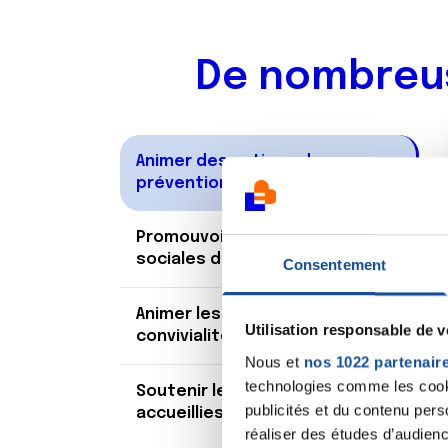
De nombreus
Animer des actions de
prévention
Promouvoir les actions
sociales de la Ligue
Consentement
Animer les lieux de
Utilisation responsable de 
convivialité
Nous et
nos 1022 partenair
technologies comme les cooki
Soutenir les personnes
publicités et du contenu per
accueillies à la Ligue
réaliser des études d’audienc