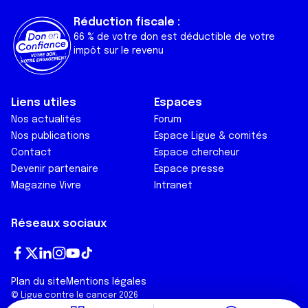
Réduction fiscale :
66 % de votre don est déductible de votre
impôt sur le revenu
Liens utiles
Espaces
Nos actualités
Forum
Nos publications
Espace Ligue & comités
Contact
Espace chercheur
Devenir partenaire
Espace presse
Magazine Vivre
Intranet
Réseaux sociaux
Fa
T
Lin
In
Yo
Tik
Plan du site
Mentions légales
ce
wi
ke
st
ut
To
© Ligue contre le cancer 2026
bo
tt
dI
ag
ub
k