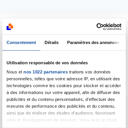
Latest contributions
Consentement
Détails
Paramètres des annonces
11/05/2019
Forum comment
from forum discussion
ACR5
Utilisation responsable de vos données
11/05/2019
Nous et
nos 1022 partenaires
traitons vos données
Forum comment
from forum discussion
ACR5
personnelles, telles que votre adresse IP, en utilisant des
technologies comme les cookies pour stocker et accéder
à des informations sur votre appareil, afin de diffuser des
publicités et du contenu personnalisés, d'effectuer des
mesures de performance des publicités et du contenu,
Les intervenants du
ainsi que de réaliser des études d’audience, favorisant
ainsi le développement de services. Vous avez le choix
forum
quant à l'utilisation de vos données et à leurs finalités.