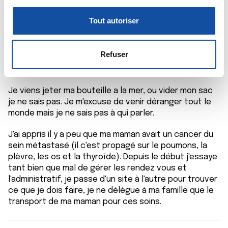
c
Pour en savoir plus sur le traitement de vos données
Comment tenir face a la maladie d'un proche ?
o
personnelles et définir vos préférences, reportez-vous à
Tout autoriser
n
la
section « Détails »
. Vous pouvez modifier ou retirer
6 commentaires
s
votre consentement à tout moment à partir de la
Emy.D
Il y a 4 mois 4 semaines
e
déclaration sur les cookies.
Refuser
n
Bonjour à tous,
t
Les cookies nous permettent de personnaliser le contenu
e
et les annonces, d'offrir des fonctionnalités relatives aux
Je viens jeter ma bouteille a la mer, ou vider mon sac
m
je ne sais pas. Je m'excuse de venir déranger tout le
médias sociaux et d'analyser notre trafic. Nous
monde mais je ne sais pas à qui parler.
e
partageons également des informations sur l'utilisation de
n
notre site avec nos partenaires de médias sociaux, de
J'ai appris il y a peu que ma maman avait un cancer du
t
publicité et d'analyse, qui peuvent combiner celles-ci
sein métastasé (il c'est propagé sur le poumons, la
avec d'autres informations que vous leur avez fournies
plèvre, les os et la thyroïde). Depuis le début j'essaye
ou qu'ils ont collectées lors de votre utilisation de leurs
tant bien que mal de gérer les rendez vous et
services.
l'administratif, je passe d'un site à l'autre pour trouver
ce que je dois faire, je ne délègue à ma famille que le
transport de ma maman pour ces soins.