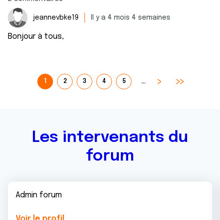
jeannevbke19
Il y a 4 mois 4 semaines
Bonjour à tous,
…
1
2
3
4
5
Les intervenants du
forum
Admin forum
Voir le profil