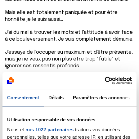
Mais elle est totalement paniquée et pour être
honnête je le suis aussi...
J'ai du mal à trouver les mots et l'attitude à avoir face
à ce bouleversement. Je suis complètement démunie.
J'essaye de l'occuper au maximum et d'être présente,
mais je ne veux pas non plus être trop "futile" et
ignorer ses ressentis profonds.
Proche aidant
Consentement
Détails
Paramètres des annonces
1 commentaire
Jérocéli
Il y a 4 mois
Utilisation responsable de vos données
Bonjour, mon mari a un cancer du rectum qui a été mal
diagnostiqué.
Nous et
nos 1022 partenaires
traitons vos données
personnelles, telles que votre adresse IP, en utilisant des