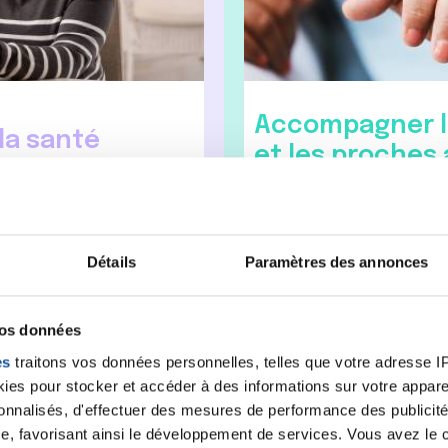
Accompagner l
la santé
et les proches 
ode de vie ou nos
La Ligue contre le cancer
s cancers peuvent être
adaptés visant à améliorer 
Détails
Paramètres des annonces
es actions de la promotion
vie pendant et après la mala
n.
territoire.
vos données
es
traitons vos données personnelles, telles que votre adresse IP,
L’accompagnement des pe
es pour stocker et accéder à des informations sur votre appareil
Être aux côtés des proch
sonnalisés, d'effectuer des mesures de performance des publicité
e, favorisant ainsi le développement de services. Vous avez le ch
Au fil de la Ligue, l'acco