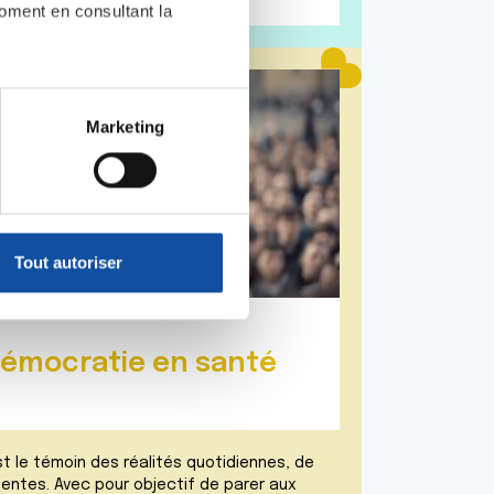
moment en consultant la
es à plusieurs mètres près
Marketing
s spécifiques (empreintes
, reportez-vous à la
section «
claration sur les cookies.
Tout autoriser
nnalités relatives aux médias
on de notre site avec nos
 d'autres informations que
 démocratie en santé
st le témoin des réalités quotidiennes, de
tentes. Avec pour objectif de parer aux