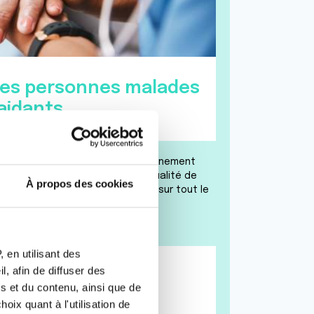
es personnes malades
aidants
 propose des services d’accompagnement
votre prise en charge et votre qualité de
À propos des cookies
die. Elle est présente pour vous sur tout le
 en utilisant des
rsonnes malades
, afin de diffuser des
es aidants
s et du contenu, ainsi que de
oix quant à l'utilisation de
mpagnement personnalisé