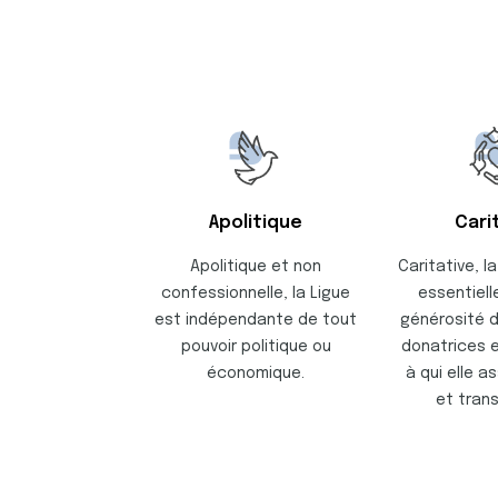
Apolitique
Cari
Apolitique et non
Caritative, l
confessionnelle, la Ligue
essentiell
est indépendante de tout
générosité 
pouvoir politique ou
donatrices e
économique.
à qui elle a
et tran