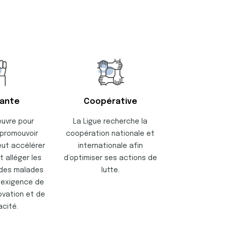
eante
Coopérative
œuvre pour
La Ligue recherche la
 promouvoir
coopération nationale et
eut accélérer
internationale afin
t alléger les
d’optimiser ses actions de
 des malades
lutte.
e exigence de
novation et de
acité.