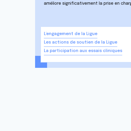
e
améliore significativement la prise en cha
n
t
e
m
L’engagement de la Ligue
e
Les actions de soutien de la Ligue
n
t
La participation aux essais cliniques