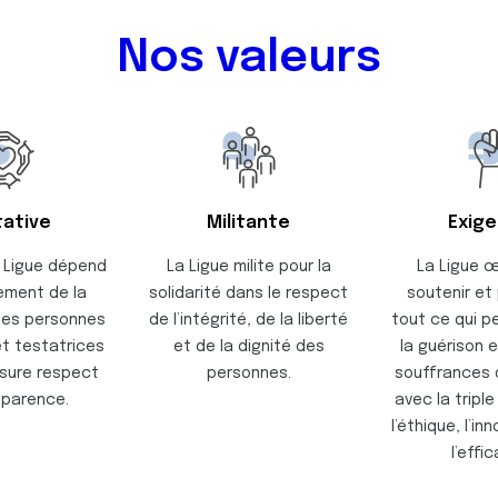
Nos valeurs
tative
Militante
Exig
a Ligue dépend
La Ligue milite pour la
La Ligue 
ement de la
solidarité dans le respect
soutenir et
des personnes
de l’intégrité, de la liberté
tout ce qui p
t testatrices
et de la dignité des
la guérison e
ssure respect
personnes.
souffrances
sparence.
avec la tripl
l’éthique, l’in
l’effic