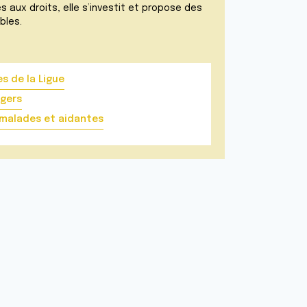
 aux droits, elle s’investit et propose des
bles.
s de la Ligue
agers
 malades et aidantes