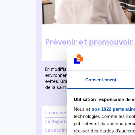
Prévenir et promouvoir 
En modifiant certaines habitudes, notre m
environnements, il est estimé que 40 % de
Consentement
évités. Grâce à une bonne prévention et d
de la santé, nous pouvons agir au quotidie
Utilisation responsable de 
Nous et
nos 1022 partenair
La prévention des cancers
technologies comme les cooki
Le dépistage des cancers
publicités et du contenu per
réaliser des études d’audienc
La vaccination et le cancer