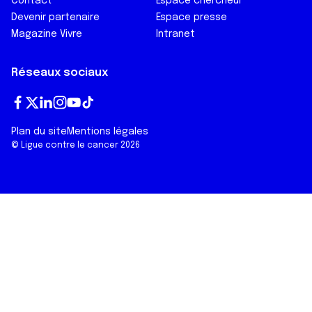
Contact
Espace chercheur
Devenir partenaire
Espace presse
Magazine Vivre
Intranet
Réseaux sociaux
Fa
T
Lin
In
Yo
Tik
Plan du site
Mentions légales
ce
wi
ke
st
ut
To
© Ligue contre le cancer 2026
bo
tt
dI
ag
ub
k
ok
er
n
ra
e
m