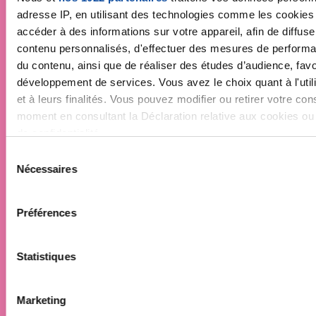
adresse IP, en utilisant des technologies comme les cookies
accéder à des informations sur votre appareil, afin de diffuse
contenu personnalisés, d'effectuer des mesures de performan
du contenu, ainsi que de réaliser des études d’audience, favor
développement de services. Vous avez le choix quant à l'uti
et à leurs finalités. Vous pouvez modifier ou retirer votre co
moment en consultant la Déclaration relative aux cookies ou e
de confidentialité.
S
Si vous le permettez, nous aimerions également :
Nécessaires
é
Collecter des informations sur votre localisation géo
l
être précises à plusieurs mètres près
e
Préférences
Identifier votre appareil en l'analysant activement pou
c
caractéristiques spécifiques (empreintes digitales).
t
i
Statistiques
Pour en savoir plus sur le traitement de vos données personne
o
préférences, reportez-vous à la
section « Détails »
. Vous po
n
votre consentement à tout moment à partir de la déclaration 
Marketing
d
Faites un don et