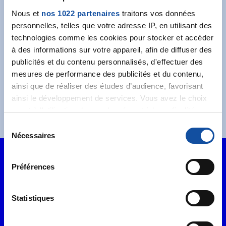
Nous et
nos 1022 partenaires
traitons vos données
personnelles, telles que votre adresse IP, en utilisant des
technologies comme les cookies pour stocker et accéder
à des informations sur votre appareil, afin de diffuser des
J'accepte les
conditions générales
et souhaite
publicités et du contenu personnalisés, d'effectuer des
m'abonner.
mesures de performance des publicités et du contenu,
ainsi que de réaliser des études d’audience, favorisant
Je souhaite également recevoir l'actualité à
ainsi le développement de services. Vous avez le choix
destination des entreprises.
quant à l'utilisation de vos données et à leurs finalités.
Vous pouvez modifier ou retirer votre consentement à
S
tout moment en consultant la Déclaration relative aux
Nécessaires
é
cookies ou en cliquant sur l'icône de confidentialité.
l
e
Préférences
Si vous le permettez, nous aimerions également :
c
Collecter des informations sur votre localisation
t
géographique qui peuvent être précises à plusieurs
i
Statistiques
Numéro vert :
0 800 940 939
mètres près
o
Ligue Soutien Cancer
Identifier votre appareil en l'analysant activement
n