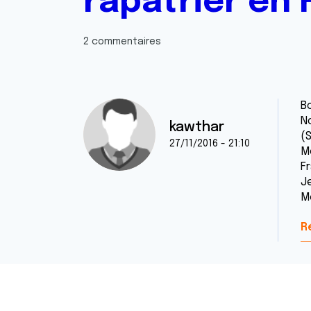
rapatrier en
2 commentaires
Bo
N
kawthar
(
27/11/2016 - 21:10
M
Fr
J
M
R