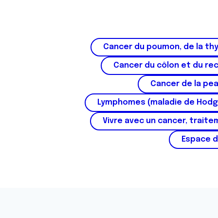
n
s
e
n
Cancer du poumon, de la thy
t
e
Cancer du côlon et du re
m
e
Cancer de la pe
n
Lymphomes (maladie de Hodg
t
Vivre avec un cancer, traite
Espace d