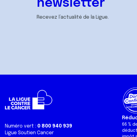
newsletter
Recevez l’actualité de la Ligue.
Réduct
66 % d
Numéro vert :
0 800 940 939
déduct
Ligue Soutien Cancer
impôt s