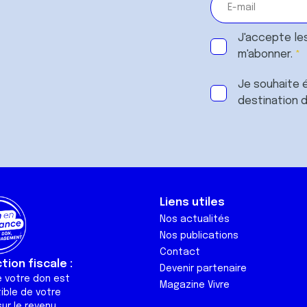
J'accepte le
m'abonner.
Je souhaite é
destination 
Liens utiles
Nos actualités
Nos publications
Contact
ion fiscale :
Devenir partenaire
e votre don est
Magazine Vivre
ible de votre
ur le revenu