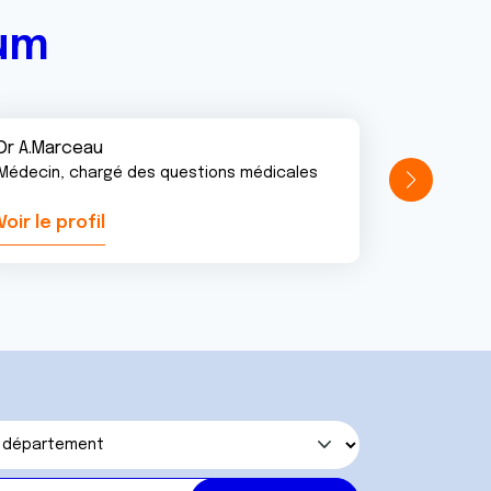
rum
Dr A.Marceau
Médecin, chargé des questions médicales
Voir le profil
Voir le pr