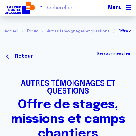
Men
Accueil
Forum
Autres témoignages et questions
Offre de 
Se connecter
Retour
AUTRES TÉMOIGNAGES ET
QUESTIONS
Offre de stages,
missions et camps
chantiers