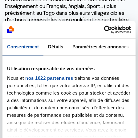
Enseignement du Français, Anglais, Sport...) plus
précisément au Togo dans plusieurs villages cibles
d'actions, accessibles sans qualification particulière.
Nombreuses possibilités vous sont offertes dans le
cadre d'un stage de fin d'étude, de formation, de
perfectionnement. N'hésitez pas à venir vous
Consentement
Détails
Paramètres des annonces
renseigner auprès du comité de recrutement :
Email :
sivamonde@gmail.com
Site Internet :
http://www.siva-togo.onlc.fr
Tél : 00228 91 96 80 09 / 98 15 92 52
Utilisation responsable de vos données
Nous et
nos 1022 partenaires
traitons vos données
Ou contacter la représentante en France-Paris :
personnelles, telles que votre adresse IP, en utilisant des
Alizée Bourduge-michau:
alizee.bmichau@gmail.com
technologies comme les cookies pour stocker et accéder
Tél : 06 28 42 21 19
à des informations sur votre appareil, afin de diffuser des
NB : Nos dates de chantiers sont complètement
publicités et du contenu personnalisés, d'effectuer des
flexibles à tous porteurs de projets solidaires ou des
mesures de performance des publicités et du contenu,
volontaires qui souhaiteraient s’investir dans nos
ainsi que de réaliser des études d’audience, favorisant
camps chantiers de solidarité internationale. Vous
ainsi le développement de services. Vous avez le choix
pouvez donc définir la date de début et de fin de
quant à l'utilisation de vos données et à leurs finalités.