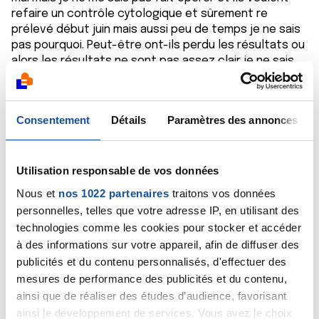
refaire un contrôle cytologique et sûrement re
prélevé début juin mais aussi peu de temps je ne sais
pas pourquoi. Peut-être ont-ils perdu les résultats ou
alors les résultats ne sont pas assez clair je ne sais
pas si quelqu'un sait ça pourrait m'aider merci.
Citer
Consentement
Détails
Paramètres des annonces
Utilisation responsable de vos données
Nous et
nos 1022 partenaires
traitons vos données
Isatam
personnelles, telles que votre adresse IP, en utilisant des
23/05/2025 - 20:27
technologies comme les cookies pour stocker et accéder
à des informations sur votre appareil, afin de diffuser des
publicités et du contenu personnalisés, d'effectuer des
mesures de performance des publicités et du contenu,
Ah cool
ainsi que de réaliser des études d’audience, favorisant
ainsi le développement de services. Vous avez le choix