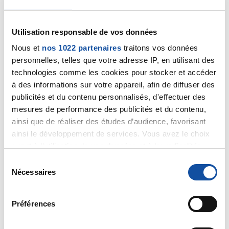
Citer
Utilisation responsable de vos données
Nous et
nos 1022 partenaires
traitons vos données
personnelles, telles que votre adresse IP, en utilisant des
technologies comme les cookies pour stocker et accéder
à des informations sur votre appareil, afin de diffuser des
lyly69
publicités et du contenu personnalisés, d'effectuer des
18/02/2019 - 09:59
mesures de performance des publicités et du contenu,
ainsi que de réaliser des études d’audience, favorisant
ainsi le développement de services. Vous avez le choix
quant à l'utilisation de vos données et à leurs finalités.
Ton message est très touchant et je me rends
Vous pouvez modifier ou retirer votre consentement à
S
compte à quel point cette maladie atteint de
tout moment en consultant la Déclaration relative aux
Nécessaires
é
nombreuses familles. Depuis le temps c'est vrai qu'on
cookies ou en cliquant sur l'icône de confidentialité.
l
se demande où en est vraiment la recherche... pour ta
maman, les décisions les plus difficiles sont celles qui
e
Préférences
Si vous le permettez, nous aimerions également :
les concernent , impossible d'être vraiment objectif.
c
La seule chose que l'on souhaite le plus au monde est
Collecter des informations sur votre localisation
t