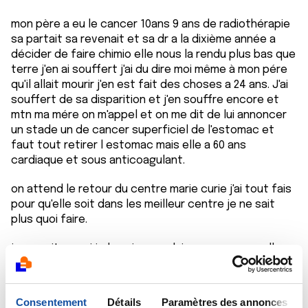
mon père a eu le cancer 10ans 9 ans de radiothérapie
sa partait sa revenait et sa dr a la dixième année a
décider de faire chimio elle nous la rendu plus bas que
terre j'en ai souffert j'ai du dire moi même à mon pére
qu'il allait mourir j'en est fait des choses a 24 ans. J'ai
souffert de sa disparition et j'en souffre encore et
mtn ma mére on m'appel et on me dit de lui annoncer
un stade un de cancer superficiel de l'estomac et
faut tout retirer l estomac mais elle a 60 ans
cardiaque et sous anticoagulant.
on attend le retour du centre marie curie j'ai tout fais
pour qu'elle soit dans les meilleur centre je ne sait
plus quoi faire.
je ne sait pas si je la soigne ou laisse comme sa elle
n'a pas mal pas de douleur rien du tout pete la forme.
et oui sa met arrivée d'être comme sa et j'en suis
Consentement
Détails
Paramètres des annonces
rester traumatiser de cette maladie