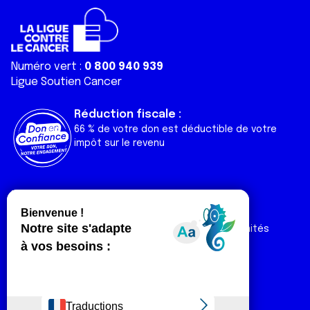
Numéro vert :
0 800 940 939
Ligue Soutien Cancer
Réduction fiscale :
66 % de votre don est déductible de votre
impôt sur le revenu
Liens utiles
Espaces
Nos actualités
Forum
Nos publications
Espace Ligue & comités
Contact
Espace chercheur
Devenir partenaire
Espace presse
Magazine Vivre
Intranet