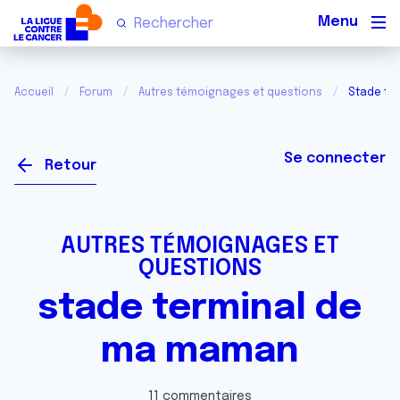
Men
Accueil
Forum
Autres témoignages et questions
Stade te
Se connecter
Retour
AUTRES TÉMOIGNAGES ET
QUESTIONS
stade terminal de
ma maman
11 commentaires