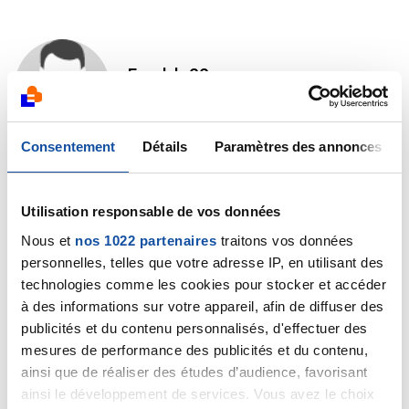
Freddy22
30/01/2020 - 21:11
Consentement
Détails
Paramètres des annonces
Moi maux de dos modéré a intense par moment et
idem niveau abdominal. Enormement de gargouillis et
Utilisation responsable de vos données
une stéatorrhée déclaré avec analyse de selles et
Nous et
nos 1022 partenaires
traitons vos données
j'avais eu aussi des selles jaunes au début de mes
symptômes qui ont disparues mais depuis juillet je n'ai
personnelles, telles que votre adresse IP, en utilisant des
pas eu de selles dites normales.
technologies comme les cookies pour stocker et accéder
à des informations sur votre appareil, afin de diffuser des
Citer
publicités et du contenu personnalisés, d'effectuer des
mesures de performance des publicités et du contenu,
ainsi que de réaliser des études d’audience, favorisant
ainsi le développement de services. Vous avez le choix