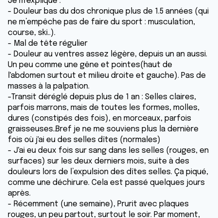
Je m'explique :
- Douleur bas du dos chronique plus de 1.5 années (qui
ne m’empêche pas de faire du sport : musculation,
course, ski..).
- Mal de tête régulier
- Douleur au ventres assez légère, depuis un an aussi.
Un peu comme une gêne et pointes(haut de
l'abdomen surtout et milieu droite et gauche). Pas de
masses à la palpation.
-Transit déréglé depuis plus de 1 an : Selles claires,
parfois marrons, mais de toutes les formes, molles,
dures (constipés des fois), en morceaux, parfois
graisseuses..Bref je ne me souviens plus la dernière
fois où j'ai eu des selles dîtes (normales)
- J'ai eu deux fois sur sang dans les selles (rouges, en
surfaces) sur les deux derniers mois, suite à des
douleurs lors de l’expulsion des dîtes selles. Ça piqué,
comme une déchirure. Cela est passé quelques jours
après.
- Récemment (une semaine), Prurit avec plaques
rouges, un peu partout, surtout le soir. Par moment,