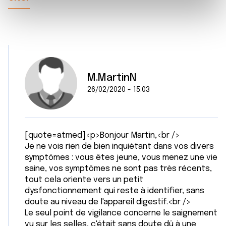
e
et les annonces, d'offrir des fonctionnalités relatives aux
m
médias sociaux et d'analyser notre trafic. Nous
e
partageons également des informations sur l'utilisation de
n
notre site avec nos partenaires de médias sociaux, de
t
publicité et d'analyse, qui peuvent combiner celles-ci
avec d'autres informations que vous leur avez fournies
M.MartinN
ou qu'ils ont collectées lors de votre utilisation de leurs
26/02/2020 - 15:03
services.
[quote=atmed]<p>Bonjour Martin,<br />
Je ne vois rien de bien inquiétant dans vos divers
symptômes : vous êtes jeune, vous menez une vie
saine, vos symptômes ne sont pas très récents,
tout cela oriente vers un petit
dysfonctionnement qui reste à identifier, sans
doute au niveau de l'appareil digestif.<br />
Le seul point de vigilance concerne le saignement
vu sur les selles, c'était sans doute dû à une