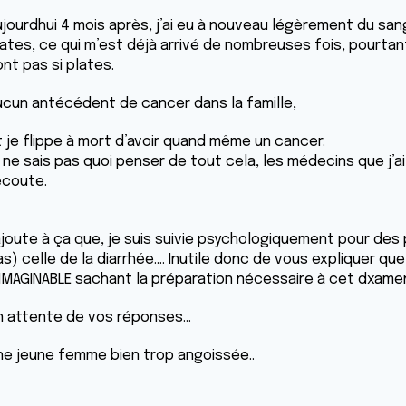
ujourdhui 4 mois après, j’ai eu à nouveau légèrement du sang
lates, ce qui m’est déjà arrivé de nombreuses fois, pourtan
nt pas si plates.
ucun antécédent de cancer dans la famille,
t je flippe à mort d’avoir quand même un cancer.
 ne sais pas quoi penser de tout cela, les médecins que j’ai
’écoute.
’ajoute à ça que, je suis suivie psychologiquement pour de
as) celle de la diarrhée…. Inutile donc de vous expliquer qu
NIMAGINABLE sachant la préparation nécessaire à cet dxame
n attente de vos réponses…
ne jeune femme bien trop angoissée..