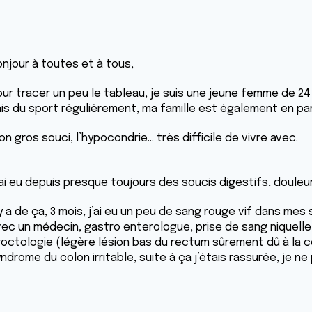
onjour à toutes et à tous,
our tracer un peu le tableau, je suis une jeune femme de 24
ais du sport régulièrement, ma famille est également en pa
n gros souci, l’hypocondrie… très difficile de vivre avec.
’ai eu depuis presque toujours des soucis digestifs, douleur
 y a de ça, 3 mois, j’ai eu un peu de sang rouge vif dans mes 
vec un médecin, gastro enterologue, prise de sang niquelle
roctologie (légère lésion bas du rectum sûrement dû à la co
yndrome du colon irritable, suite à ça j’étais rassurée, je 