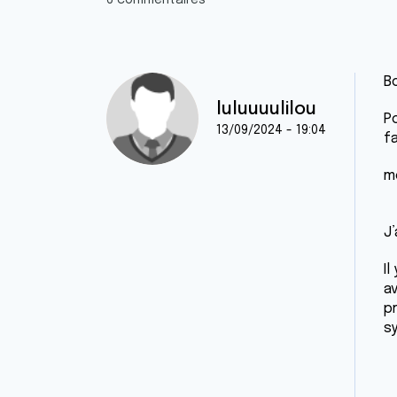
6 commentaires
B
luluuuulilou
P
13/09/2024 - 19:04
f
mo
J
Il
a
p
s