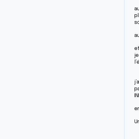
a
p
so
a
e
je
l
j
p
I
e
U