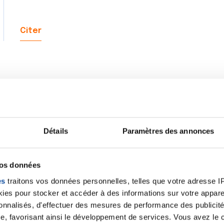
Citer
Bonjour Luluuuulilou,
Je suis du même avis que Souricette, c'est l'hypocondr
traiter. Etant moi-même phobique (pas au sujet de m
Détails
Paramètres des annonces
bien de vous juger, je sais que c'est très douloureux
que nos angoisses sont insensées, on ne peut pourta
vos données
Courage
es
traitons vos données personnelles, telles que votre adresse IP,
es pour stocker et accéder à des informations sur votre appareil
Citer
sonnalisés, d'effectuer des mesures de performance des publicité
e, favorisant ainsi le développement de services. Vous avez le ch