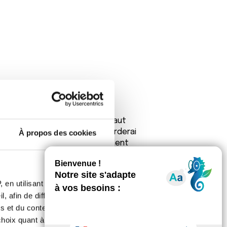
ie et les phobies qu'il vous faut
a santé cependant) , je me garderai
À propos des cookies
 car même si on sait pertinemment
nt pas se raisonner.
 en utilisant des
, afin de diffuser des
s et du contenu, ainsi que de
oix quant à l'utilisation de