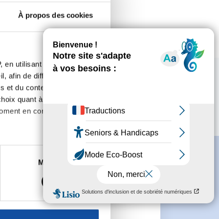
À propos des cookies
 en utilisant des
, afin de diffuser des
s et du contenu, ainsi que de
oix quant à l'utilisation de
moment en consultant la
es à plusieurs mètres près
Marketing
s spécifiques (empreintes
, reportez-vous à la
section «
e
claration sur les cookies.