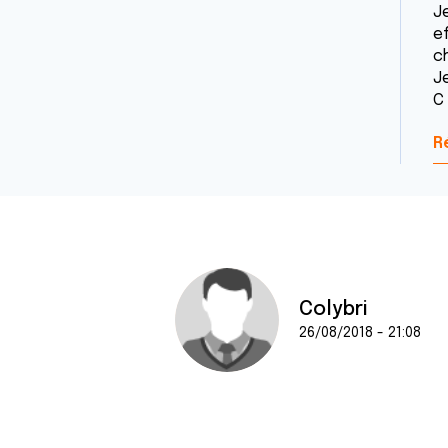
J
e
c
Je
C
R
Colybri
26/08/2018 - 21:08