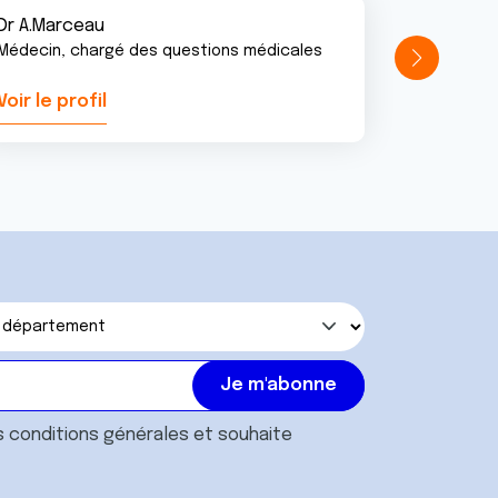
Dr A.Marceau
Médecin, chargé des questions médicales
Voir le profil
Voir le pr
s
conditions générales
et souhaite