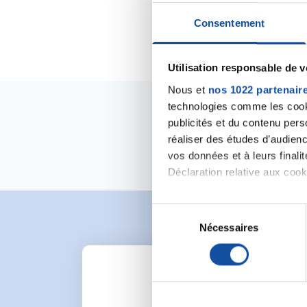
Consentement
Utilisation responsable de 
Nous et
nos 1022 partenair
technologies comme les cooki
publicités et du contenu per
réaliser des études d’audienc
vos données et à leurs final
Déclaration relative aux cooki
Si vous le permettez, nous a
S
Collecter des informa
Nécessaires
é
Identifier votre appar
l
digitales).
e
Pour en savoir plus sur le tr
c
Détails »
. Vous pouvez modifi
t