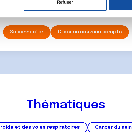
Refuser
e personnaliser le contenu et les annonces, d'offrir des fonctio
ancer une nouvelle discussion vous aurez besoin de vous 
rafic. Nous partageons également des informations sur l'utilisati
, de publicité et d'analyse, qui peuvent combiner celles-ci avec
ils ont collectées lors de votre utilisation de leurs services.
Se connecter
Créer un nouveau compte
Thématiques
roïde et des voies respiratoires
Cancer du sein