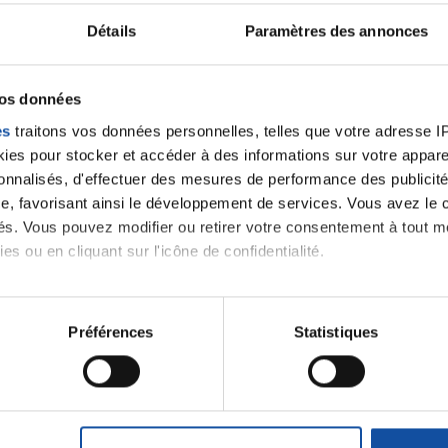
Citer
Détails
Paramètres des annonces
vos données
es
traitons vos données personnelles, telles que votre adresse IP,
es pour stocker et accéder à des informations sur votre appareil
sonnalisés, d'effectuer des mesures de performance des publicité
e, favorisant ainsi le développement de services. Vous avez le ch
ités. Vous pouvez modifier ou retirer votre consentement à tout 
es ou en cliquant sur l'icône de confidentialité.
imerions également :
tions sur votre localisation géographique qui peuvent être précis
Préférences
Statistiques
eil en l'analysant activement pour en relever les caractéristique
aitement de vos données personnelles et définir vos préférences
Ecrire un commentair
er ou retirer votre consentement à tout moment à partir de la dé