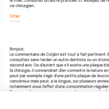
affoler, consultez un autre praticien. Et essayez de 
ce chirurgien.
Citer
Bonjour,
Le commentaire de Colybri est tout à fait pertinent. 
consultiez sans tarder un autre dentiste ou un stoma
second avis. Ce d'autant que s'il existe une plaque b
la chirurgie, il conviendrait d'en connaître la nature e
peut par exemple s'agir d'une petite plaque de leucod
cancéreux mais peut, à la longue, sur plusieurs année
notamment sous l'effet d'une consommation régulière
Donc pas de panique, prenez un autre avis sans tarde
Bien cordialement
Dr A.Marceau