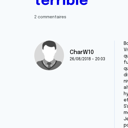
terrible
2 commentaires
B
Vi
CharW10
qu
26/08/2018 - 20:03
f
q
d
n
a
hy
e
S'
m
Je
p