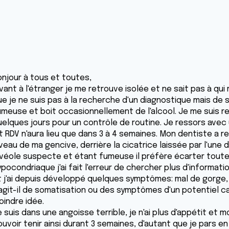
onjour à tous et toutes,
vant à l'étranger je me retrouve isolée et ne sait pas à qui 
e je ne suis pas à la recherche d'un diagnostique mais de s
umeuse et boit occasionnellement de l'alcool. Je me suis re
uelques jours pour un contrôle de routine. Je ressors avec 
it RDV n'aura lieu que dans 3 à 4 semaines. Mon dentiste a
iveau de ma gencive, derrière la cicatrice laissée par l'une
lvéole suspecte et étant fumeuse il préfère écarter toute
pocondriaque j'ai fait l'erreur de chercher plus d'informatio
t j'ai depuis développé quelques symptômes: mal de gorge, d'
agit-il de somatisation ou des symptômes d'un potentiel canc
oindre idée.
 suis dans une angoisse terrible, je n'ai plus d'appétit et 
ouvoir tenir ainsi durant 3 semaines, d'autant que je pars 