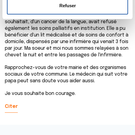
palliatifs, il faut vous faire aider.
e
déclaration sur les cookies.
Refuser
n
Ma mère, décédée à son domicile comme elle le
t
Les cookies nous permettent de personnaliser le contenu
souhaitait, d'un cancer de la langue, avait refusé
e
et les annonces, d'offrir des fonctionnalités relatives aux
également les soins palliatifs en institution. Elle a pu
m
médias sociaux et d'analyser notre trafic. Nous
bénéficier d'un lit médicalisé et de soins de confort à
e
partageons également des informations sur l'utilisation de
domicile, dispensés par une infirmière qui venait 3 fois
n
par jour. Ma soeur et moi nous sommes relayées à son
notre site avec nos partenaires de médias sociaux, de
chevet la nuit et entre les passages de l'infirmière.
t
publicité et d'analyse, qui peuvent combiner celles-ci
avec d'autres informations que vous leur avez fournies
Rapprochez-vous de votre mairie et des organismes
ou qu'ils ont collectées lors de votre utilisation de leurs
sociaux de votre commune. Le médecin qui suit votre
services.
papa peut sans doute vous aider aussi.
Je vous souhaite bon courage.
Citer