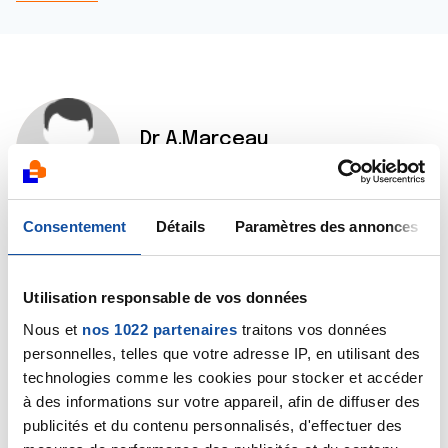
Dr A.Marceau
14/08/2018 - 19:17
Consentement
Détails
Paramètres des annonces
Bonjour,
Il faudra bien entendu évaluer la situation de votre
mère si votre père venait à décéder. Elle aura droit à
Utilisation responsable de vos données
une pension de réversion, qui s'ajoutera à celle qu'elle
Nous et
nos 1022 partenaires
traitons vos données
perçoit.
personnelles, telles que votre adresse IP, en utilisant des
Mais dans un premier temps, il me semble important
technologies comme les cookies pour stocker et accéder
de vous faire aider au plan psychologique et le plus
à des informations sur votre appareil, afin de diffuser des
simple et le plus efficace serait de vous rendre au
publicités et du contenu personnalisés, d'effectuer des
comité départemental de La Ligue. Vous y