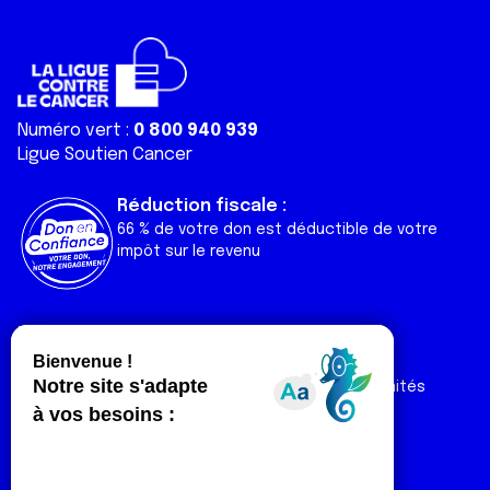
Numéro vert :
0 800 940 939
Ligue Soutien Cancer
Réduction fiscale :
66 % de votre don est déductible de votre
impôt sur le revenu
Liens utiles
Espaces
Nos actualités
Forum
Nos publications
Espace Ligue & comités
Contact
Espace chercheur
Devenir partenaire
Espace presse
Magazine Vivre
Intranet